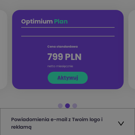
Optimium
Plan
Cena standardowa
799 PLN
netto miesięcznie
Aktywuj
Powiadomienia e-mail z Twoim logo i
reklamą
Korzyści dla sprzedawców: