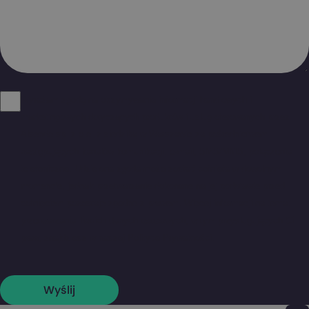
Wyrażam zgodę na otrzymywanie informacji handlowych i
marketingowych dotyczących produktów i usług oferowanych przez
Alsendo sp. z o.o. z siedzibą w Warszawie za pośrednictwem
następujących kanałów komunikacji: e-mail, SMS/MMS, połączenia
telefoniczne. Udzielona zgoda może zostać cofnięta w dowolnym
momencie, jednak przetwarzanie dokonane na jej podstawie przed
cofnięciem pozostaje zgodne z prawem. Więcej informacji na temat
przetwarzania Twoich danych osobowych, w tym przysługujących Ci
praw, znajdziesz w naszej
Polityce Prywatności
.