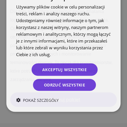
Używamy plików cookie w celu personalizacji
Dla firm, które chcą rozszerzyć swoje działania
treści, reklam i analizy naszego ruchu.
Udostępniamy również informacje o tym, jak
logistyczne o bardziej zaawansowane narzędzia.
korzystasz z naszej witryny, naszym partnerom
Oprócz brandingu i mapy punktów, w pakiecie
reklamowym i analitycznym, którzy mogą łączyć
otrzymasz dostęp do panelu analitycznego, który
je z innymi informacjami, które im przekazałeś
pozwala na dokładniejszą analizę efektywności
lub które zebrali w wyniku korzystania przez
Ciebie z ich usług.
Polityka prywatności
procesów logistycznych i monitorowanie
terminowości dostaw. To opcja dla przedsiębiorstw,
AKCEPTUJ WSZYSTKIE
które potrzebują bardziej zaawansowanego
zarządzania danymi.
ODRZUĆ WSZYSTKIE
POKAŻ SZCZEGÓŁY
Aktywuj pakiet