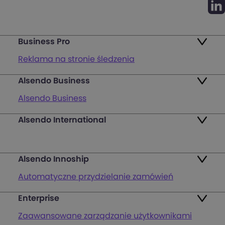
Business Pro
Reklama na stronie śledzenia
Alsendo Business
Mapa punktów
Alsendo Business
Zwroty
Alsendo International
Przesyłki krajowe
Pakiety
Palety i półpalety
FAQ
Alsendo Innoship
Przesyłki transgraniczne
Zaloguj się
Automatyczne przydzielanie zamówień
Wsparcie obsługi klienta na ostatniej mili
Zarejestruj się
Enterprise
Generowanie etykiet wysyłkowych
Mapa punktów nadania i odbioru
Zaawansowane zarządzanie użytkownikami
Powiadomienia e-mail z logo i reklamą
Śledzenie zamówień i przesyłek za