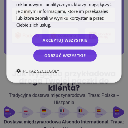
reklamowym i analitycznym, którzy mogą łączyć
je z innymi informacjami, które im przekazałeś
lub które zebrali w wyniku korzystania przez
Ciebie z ich usług.
Polityka prywatności
AKCEPTUJ WSZYSTKIE
ODRZUĆ WSZYSTKIE
POKAŻ SZCZEGÓŁY
Jak wygląda przykładowa
droga Twojej paczki do
klienta?
Tradycyjna dostawa międzynarodowa. Trasa: Polska –
Hiszpania
Dostawa międzynarodowa Alsendo International. Trasa: