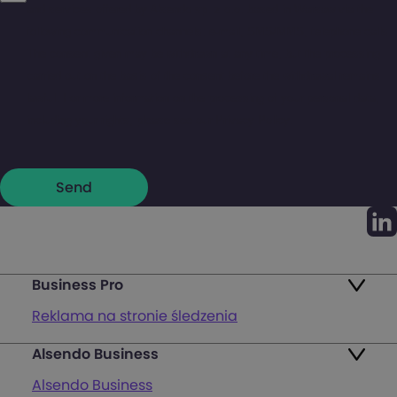
and services offered by Alsendo sp. z o.o. based in Warsaw via the
following communication channels: e-mail, SMS/MMS, telephone calls.
The consent given may be withdrawn at any time, but the processing
carried out on the basis of the consent before the withdrawal remains
lawful. For more information on the processing of your personal data,
including your rights, please see our
Privacy Policy
.
Business Pro
Reklama na stronie śledzenia
Alsendo Business
Mapa punktów
Alsendo Business
Zwroty