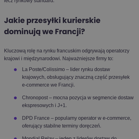
lecz rynkowy standard.
Jakie przesyłki kurierskie
dominują we Francji?
Kluczową rolę na rynku francuskim odgrywają operatorzy
krajowi i międzynarodowi. Najważniejsze firmy to:
La Poste
/
Colissimo
– lider rynku dostaw
krajowych, obsługujący znaczną część przesyłek
e-commerce we Francji.
Chronopost
– mocna pozycja w segmencie dostaw
ekspresowych i J+1.
DPD France
– popularny operator w e-commerce,
oferujący stabilne terminy doręczeń.
Mondial Relay
– jeden z liderów dostaw do