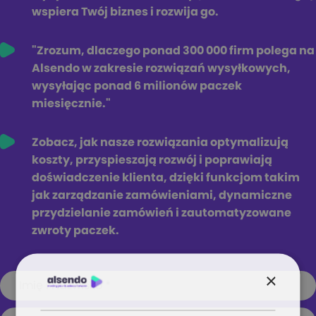
wspiera Twój biznes i rozwija go.
"Zrozum, dlaczego ponad 300 000 firm polega na
Alsendo w zakresie rozwiązań wysyłkowych,
wysyłając ponad 6 milionów paczek
miesięcznie."
Zobacz, jak nasze rozwiązania optymalizują
koszty, przyspieszają rozwój i poprawiają
doświadczenie klienta, dzięki funkcjom takim
jak zarządzanie zamówieniami, dynamiczne
przydzielanie zamówień i zautomatyzowane
zwroty paczek.
×