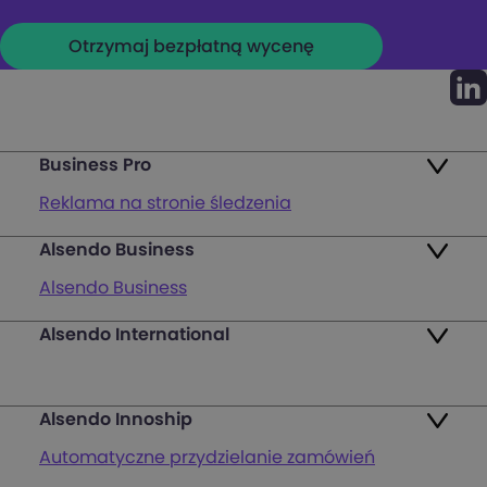
Business Pro
Reklama na stronie śledzenia
Alsendo Business
Mapa punktów
Alsendo Business
Zwroty
Alsendo International
Przesyłki krajowe
Pakiety
Palety i półpalety
FAQ
Alsendo Innoship
Przesyłki transgraniczne
Zaloguj się
Automatyczne przydzielanie zamówień
Wsparcie obsługi klienta na ostatniej mili