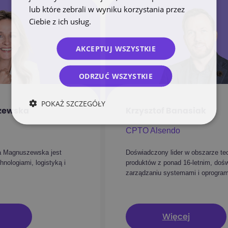
lub które zebrali w wyniku korzystania przez
Ciebie z ich usług.
Polityka prywatności
AKCEPTUJ WSZYSTKIE
ODRZUĆ WSZYSTKIE
POKAŻ SZCZEGÓŁY
zewska
Krzysztof Banasiak
CPTO Alsendo
da Magnuszewska jest
Doświadczony lider w obszarze tec
hnologiami, logistyką i
produktów z ponad 16-letnim, do
zarządzaniu systemami i oprogr
Więcej