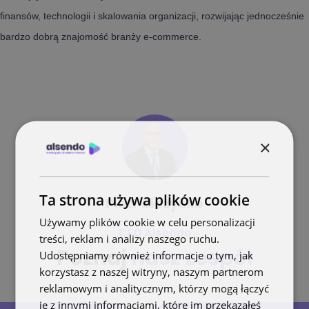
finansów, technologii i skalowania organizacji, rozwijając jednocześnie
bardzo dobrą znajomość branży e-commerce.
×
Ta strona używa plików cookie
Piotr Biczysko
Używamy plików cookie w celu personalizacji
CFO Alsendo
treści, reklam i analizy naszego ruchu.
Udostępniamy również informacje o tym, jak
Poznaj
nasz zespół
korzystasz z naszej witryny, naszym partnerom
reklamowym i analitycznym, którzy mogą łączyć
je z innymi informacjami, które im przekazałeś