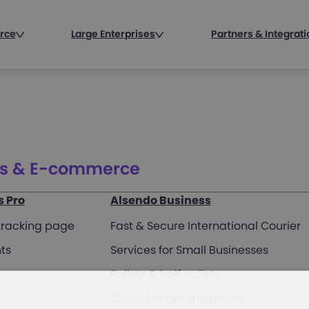
rce
Large Enterprises
Partners & Integrat
ss & E-commerce
s Pro
Alsendo Business
 tracking page
Fast & Secure International Courier
ts
Services for Small Businesses
Pallets & half pallets
Cross-border shipments