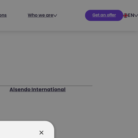
EN
ions
Who we are
Get an offer
Alsendo International
×