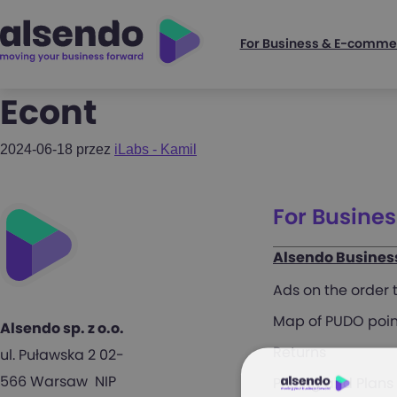
For Business & E-comme
Econt
2024-06-18
przez
iLabs - Kamil
For Busine
Alsendo Busines
Ads on the order
Map of PUDO poin
Alsendo sp. z o.o.
Returns
ul. Puławska 2 02-
566 Warsaw NIP
Pricing and Plans