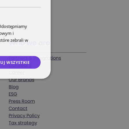
. Udostępniamy
mowym i
które zebrali w
Who we are
Partners & Integrations
UJ WSZYSTKIE
Our Team
Career
Our Brands
Blog
ESG
Press Room
Contact
Privacy Policy
Tax strategy