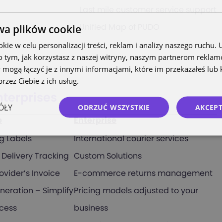
Last mile customer service support
wa plików cookie
Unified Map of PUDO
ie w celu personalizacji treści, reklam i analizy naszego ruchu
o tym, jak korzystasz z naszej witryny, naszym partnerom rekla
 mogą łączyć je z innymi informacjami, które im przekazałeś lub 
rzez Ciebie z ich usług.
Polityka prywatności
nterprises
ÓŁY
ODRZUĆ WSZYSTKIE
AKCEPT
p
Enterprise
g Labels
International courier services
Delivery Tracking
Custom Solutions
ovider’s Invoice
E-commerce returns management
eneration – Simplify
Pricing models adjusted to your
ocess
business