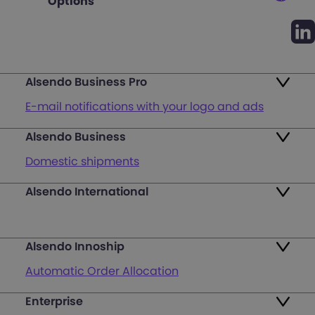
Options
Alsendo Business Pro
E-mail notifications with your logo and ads
Alsendo Business
Ads on the order tracking page
Domestic shipments
Map of PUDO points
Alsendo International
Fast & Secure International Courier Services
Returns
for Small Businesses
Pricing and Plans
Alsendo Innoship
Pallets & half pallets
FAQ
Automatic Order Allocation
Cross-border shipments
Login
Enterprise
Generate Shipping Labels