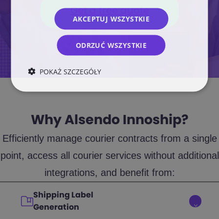
Get a free quote
AKCEPTUJ WSZYSTKIE
ODRZUĆ WSZYSTKIE
POKAŻ SZCZEGÓŁY
Why Alsendo Innoship?
Efficiently manage courier contracts from a single
point, access all courier services without additional
integrations, and benefit from:
Shipping Label
Generation