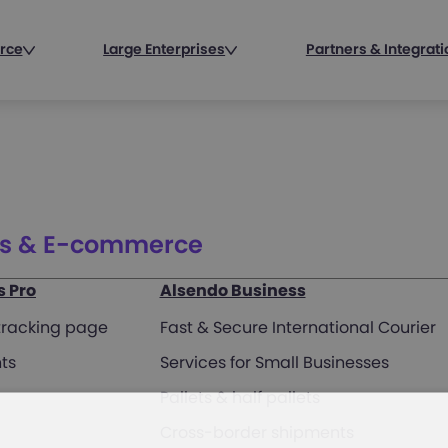
rce
Large Enterprises
Partners & Integrat
ss & E-commerce
s Pro
Alsendo Business
 tracking page
Fast & Secure International Courier
ts
Services for Small Businesses
Pallets & half pallets
Cross-border shipments