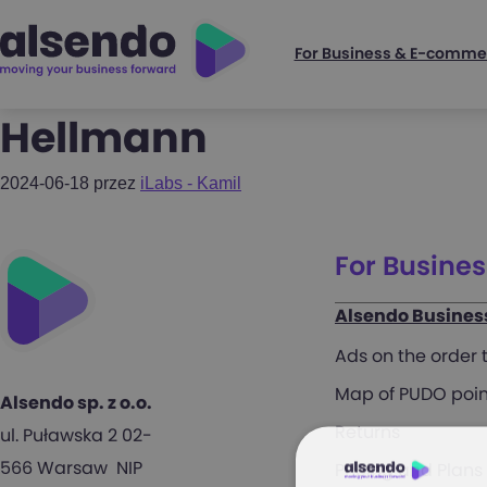
For Business & E-comme
Hellmann
2024-06-18
przez
iLabs - Kamil
For Busine
Alsendo Busines
Ads on the order
Map of PUDO poin
Alsendo sp. z o.o.
Returns
ul. Puławska 2 02-
566 Warsaw NIP
Pricing and Plans