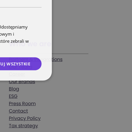
. Udostępniamy
mowym i
które zebrali w
Who we are
Partners & Integrations
UJ WSZYSTKIE
Our Team
Career
Our Brands
Blog
ESG
Press Room
Contact
Privacy Policy
Tax strategy