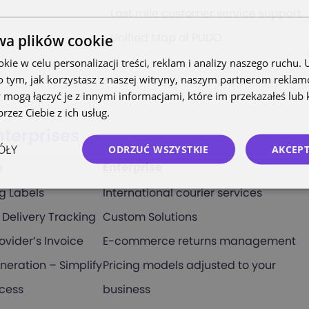
Last mile customer service support
wa plików cookie
Unified Map of PUDO
ie w celu personalizacji treści, reklam i analizy naszego ruchu
o tym, jak korzystasz z naszej witryny, naszym partnerom rekla
 mogą łączyć je z innymi informacjami, które im przekazałeś lub 
rzez Ciebie z ich usług.
Polityka prywatności
nterprises
ÓŁY
ODRZUĆ WSZYSTKIE
AKCEPT
p
Enterprise
g Labels
International courier services
Delivery Tracking
Custom Solutions
ovider’s Invoice
E-commerce returns management
eneration – Simplify
Pricing models adjusted to your
ocess
business