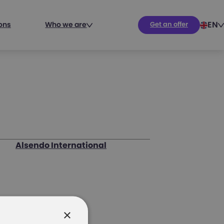
EN
ions
Who we are
Get an offer
Alsendo International
×