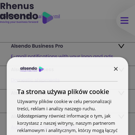
Rhenus
2024-06-18
przez
iLabs - Kamil
Alsendo Business Pro
E-mail notifications with your logo and ads
×
Alsendo Business
Ads on the order tracking page
Domestic shipments
Map of PUDO points
Ta strona używa plików cookie
Alsendo International
Fast & Secure International Courier Services
Returns
Używamy plików cookie w celu personalizacji
for Small Businesses
treści, reklam i analizy naszego ruchu.
Pricing and Plans
Udostępniamy również informacje o tym, jak
Alsendo Innoship
Pallets & half pallets
korzystasz z naszej witryny, naszym partnerom
FAQ
Automatic Order Allocation
reklamowym i analitycznym, którzy mogą łączyć
Cross-border shipments