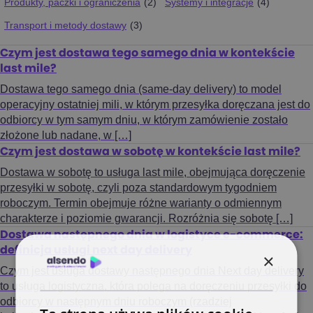
Produkty, paczki i ograniczenia
(2)
Systemy i integracje
(4)
Transport i metody dostawy
(3)
Czym jest dostawa tego samego dnia w kontekście
last mile?
Dostawa tego samego dnia (same-day delivery) to model
operacyjny ostatniej mili, w którym przesyłka doręczana jest do
odbiorcy w tym samym dniu, w którym zamówienie zostało
złożone lub nadane, w […]
Czym jest dostawa w sobotę w kontekście last mile?
Dostawa w sobotę to usługa last mile, obejmująca doręczenie
przesyłki w sobotę, czyli poza standardowym tygodniem
roboczym. Termin obejmuje różne warianty o odmiennym
charakterze i poziomie gwarancji. Rozróżnia się sobotę […]
Dostawa następnego dnia w logistyce e-commerce:
definicja usługi next day delivery
×
Czym jest usługa dostawy następnego dnia Next day delivery
to usługa logistyczna, która polega na doręczeniu przesyłki do
odbiorcy w następnym dniu roboczym (rzadziej