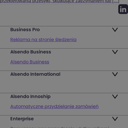
przekierowania przesyłki, skutkujące zatrzymaniem lub […]
Business Pro
Reklama na stronie śledzenia
Alsendo Business
Mapa punktów
Alsendo Business
Zwroty
Alsendo International
Przesyłki krajowe
Pakiety
Palety i półpalety
FAQ
Alsendo Innoship
Przesyłki transgraniczne
Zaloguj się
Automatyczne przydzielanie zamówień
Wsparcie obsługi klienta na ostatniej mili
Zarejestruj się
Enterprise
Generowanie etykiet wysyłkowych
Mapa punktów nadania i odbioru