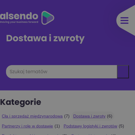
Dostawa i zwroty
Kategorie
Cła i sprzedaż międzynarodowa
(7)
Dostawa i zwroty
(6)
Partnerzy i role w dostawie
(1)
Podstawy logistyki i zwrotów
(5)