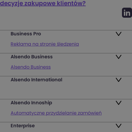
decyzje zakupowe klientów?
Business Pro
Reklama na stronie śledzenia
Alsendo Business
Mapa punktów
Alsendo Business
Zwroty
Alsendo International
Przesyłki krajowe
Pakiety
Palety i półpalety
FAQ
Alsendo Innoship
Przesyłki transgraniczne
Zaloguj się
Automatyczne przydzielanie zamówień
Wsparcie obsługi klienta na ostatniej mili
Zarejestruj się
Enterprise
Generowanie etykiet wysyłkowych