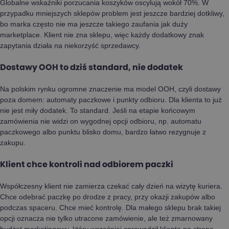
Globalne wskaźniki porzucania koszyków oscylują wokół 70%. W
przypadku mniejszych sklepów problem jest jeszcze bardziej dotkliwy,
bo marka często nie ma jeszcze takiego zaufania jak duży
marketplace. Klient nie zna sklepu, więc każdy dodatkowy znak
zapytania działa na niekorzyść sprzedawcy.
Dostawy OOH to dziś standard, nie dodatek
Na polskim rynku ogromne znaczenie ma model OOH, czyli dostawy
poza domem: automaty paczkowe i punkty odbioru. Dla klienta to już
nie jest miły dodatek. To standard. Jeśli na etapie końcowym
zamówienia nie widzi on wygodnej opcji odbioru, np. automatu
paczkowego albo punktu blisko domu, bardzo łatwo rezygnuje z
zakupu.
Klient chce kontroli nad odbiorem paczki
Współczesny klient nie zamierza czekać cały dzień na wizytę kuriera.
Chce odebrać paczkę po drodze z pracy, przy okazji zakupów albo
podczas spaceru. Chce mieć kontrolę. Dla małego sklepu brak takiej
opcji oznacza nie tylko utracone zamówienie, ale też zmarnowany
budżet marketingowy, który wcześniej sprowadził klienta na stronę.