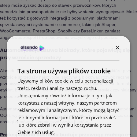
sklep może zyskać dostęp do stawek przewoźników, których
samodzielnie prawdopodobnie nie byłby w stanie wynegocjować. Może
też korzystać z gotowych integracji z popularnymi platformami
sprzedażowymi i systemami e-commerce, takimi jak Shoper,
WooCommerce, PrestaShop, Shopify czy BaseLinker, zamiast
angażować zespół IT do budowania wszystkiego od podstaw.
×
Automatyzacja usuwa blokady, które pojawiają się
przy wzroście sprzedaży
Ta strona używa plików cookie
Alsendo pomaga też uporządkować te elementy logistyki, które przy
wzroście sprzedaży najszybciej zaczynają blokować rozwój: ręczne
Używamy plików cookie w celu personalizacji
przepisywanie danych, osobne panele przewoźników, różne formaty
treści, reklam i analizy naszego ruchu.
etykiet, brak jednego miejsca do monitorowania przesyłek czy niejasny
Udostępniamy również informacje o tym, jak
proces zwrotów.
korzystasz z naszej witryny, naszym partnerom
Automatyzacja etykiet, obsługa zwrotów i checkout widget z metodami
reklamowym i analitycznym, którzy mogą łączyć
OOH, wybierający optymalnego przewoźnika, pozwalają skrócić czas
je z innymi informacjami, które im przekazałeś
obsługi zamówień i zmniejszyć ryzyko błędów.
lub które zebrali w wyniku korzystania przez
Ciebie z ich usług.
Polityka prywatności
Profesjonalna dostawa buduje przewagę małego e-