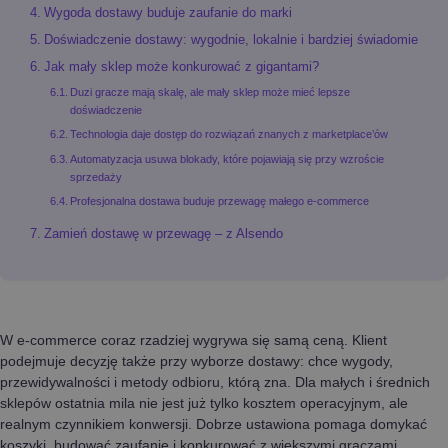
Wygoda dostawy buduje zaufanie do marki
Doświadczenie dostawy: wygodnie, lokalnie i bardziej świadomie
Jak mały sklep może konkurować z gigantami?
Duzi gracze mają skalę, ale mały sklep może mieć lepsze
doświadczenie
Technologia daje dostęp do rozwiązań znanych z marketplace’ów
Automatyzacja usuwa blokady, które pojawiają się przy wzroście
sprzedaży
Profesjonalna dostawa buduje przewagę małego e-commerce
Zamień dostawę w przewagę – z Alsendo
W e-commerce coraz rzadziej wygrywa się samą ceną. Klient
podejmuje decyzję także przy wyborze dostawy: chce wygody,
przewidywalności i metody odbioru, którą zna. Dla małych i średnich
sklepów ostatnia mila nie jest już tylko kosztem operacyjnym, ale
realnym czynnikiem konwersji. Dobrze ustawiona pomaga domykać
koszyki, budować zaufanie i konkurować z większymi graczami.