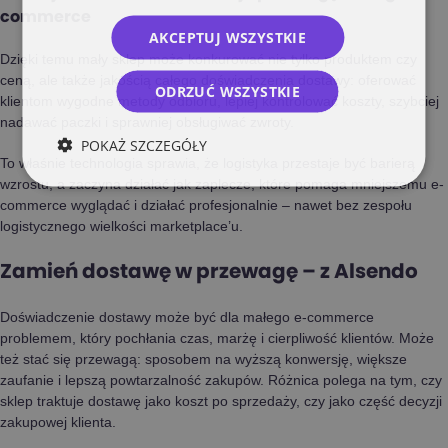
commerce
AKCEPTUJ WSZYSTKIE
Dzięki temu mały sklep może konkurować nie tylko produktem czy
ceną, ale także jakością całego doświadczenia dostawy: oferować
ODRZUĆ WSZYSTKIE
klientom wygodne metody odbioru, lepiej kontrolować koszty, szybciej
nadawać paczki i sprawniej obsługiwać zwroty.
POKAŻ SZCZEGÓŁY
To właśnie technologia sprawia, że logistyka przestaje być barierą
wzrostu, a zaczyna działać jak zaplecze, które pomaga mniejszemu e-
commerce wyglądać i działać profesjonalnie – nawet bez zespołu
logistycznego wielkości marketplace’u.
Zamień dostawę w przewagę – z Alsendo
Doświadczenie dostawy może być dla małego e-commerce
problemem, który pochłania czas, marżę i cierpliwość klientów. Może
też stać się przewagą: sposobem na wyższą konwersję, większe
zaufanie i lepszą powtarzalność zakupów. Różnica polega na tym, czy
sklep traktuje dostawę jako koszt po sprzedaży, czy jako część decyzji
zakupowej klienta.