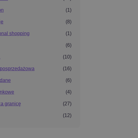
on
(1)
je
(8)
ional shopping
(1)
(6)
a
(10)
 posprzedażowa
(16)
i dane
(6)
ynkowe
(4)
za granicę
(27)
(12)