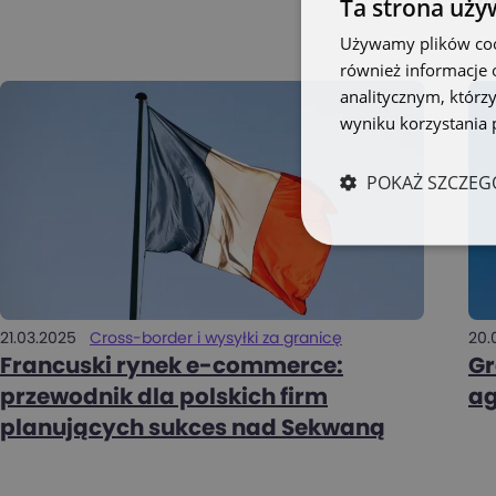
Ta strona uży
Używamy plików cook
również informacje 
analitycznym, którzy
wyniku korzystania p
POKAŻ SZCZEG
21.03.2025
Cross-border i wysyłki za granicę
20.
Francuski rynek e-commerce:
Gr
przewodnik dla polskich firm
ag
planujących sukces nad Sekwaną