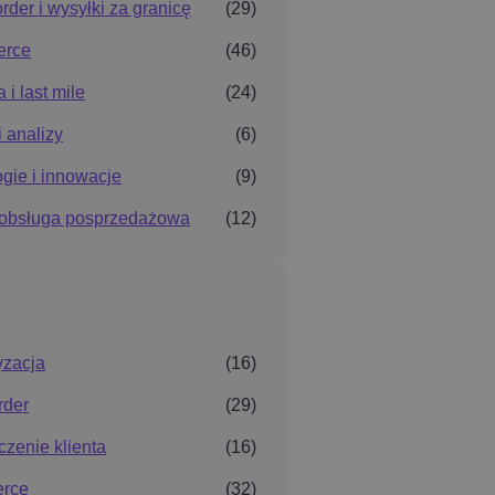
rder i wysyłki za granicę
(29)
erce
(46)
 i last mile
(24)
i analizy
(6)
gie i innowacje
(9)
i obsługa posprzedażowa
(12)
yzacja
(16)
rder
(29)
zenie klienta
(16)
rce
(32)