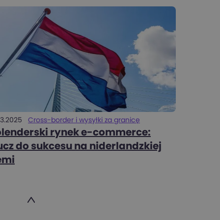
03.2025
Cross-border i wysyłki za granicę
lenderski rynek e-commerce:
ucz do sukcesu na niderlandzkiej
emi
ronicowanie