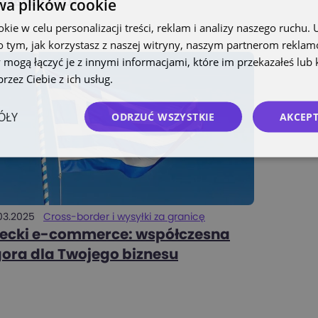
wa plików cookie
ie w celu personalizacji treści, reklam i analizy naszego ruchu
o tym, jak korzystasz z naszej witryny, naszym partnerom rekla
 mogą łączyć je z innymi informacjami, które im przekazałeś lub 
rzez Ciebie z ich usług.
Polityka prywatności
ÓŁY
ODRZUĆ WSZYSTKIE
AKCEPT
03.2025
Cross-border i wysyłki za granicę
ecki e-commerce: współczesna
ora dla Twojego biznesu