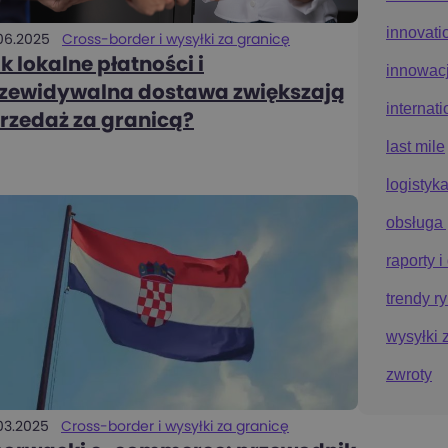
innovati
06.2025
Cross-border i wysyłki za granicę
k lokalne płatności i
innowac
zewidywalna dostawa zwiększają
internat
rzedaż za granicą?
last mile
logistyk
obsługa
raporty 
trendy r
wysyłki 
zwroty
03.2025
Cross-border i wysyłki za granicę