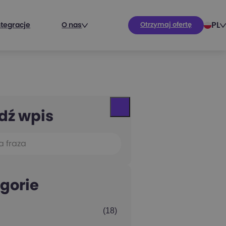
PL
ntegracje
O nas
Otrzymaj ofertę
dź wpis
gorie
(18)