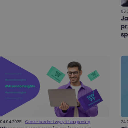
03.
Ja
pr
sp
24.
04.04.2025
Cross-border i wysyłki za granicę