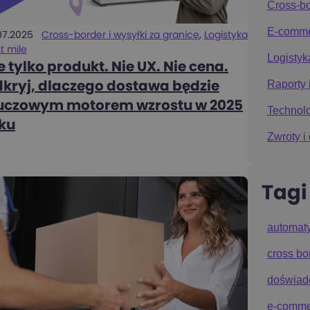
Cross-bo
E-comm
07.2025
Cross-border i wysyłki za granicę
,
Logistyka
st mile
Logistyka
e tylko produkt. Nie UX. Nie cena.
Raporty 
kryj, dlaczego dostawa będzie
uczowym motorem wzrostu w 2025
Technolo
ku
Zwroty 
Tagi
automat
cross bo
doświadc
e-comme