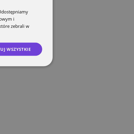
. Udostępniamy
mowym i
które zebrali w
UJ WSZYSTKIE