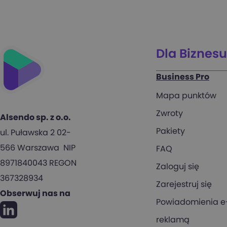
wp
Dla Biznes
Business Pro
Mapa punktów
Zwroty
Alsendo sp. z o.o.
Pakiety
ul. Puławska 2 02-
566 Warszawa NIP
FAQ
8971840043 REGON
Zaloguj się
367328934
Zarejestruj się
Obserwuj nas na
Powiadomienia e-
reklamą