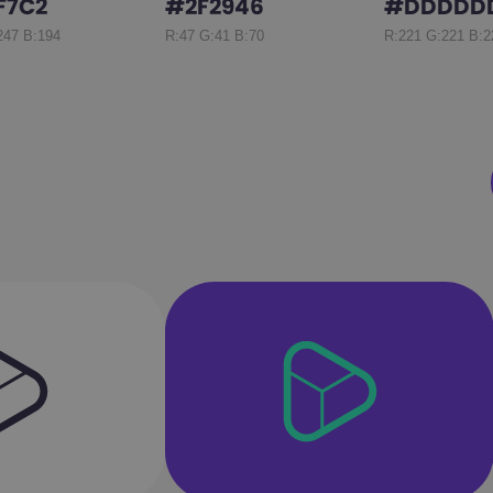
F7C2
#2F2946
#DDDDD
247 B:194
R:47 G:41 B:70
R:221 G:221 B:2