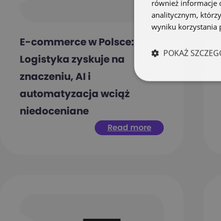
również informacje 
analitycznym, którzy
wyniku korzystania p
E-commerce w Polsce:
POKAŻ SZCZEG
Logistyka zyskuje na
znaczeniu, AI i
automatyzacja wciąż
niedoceniane
Read more