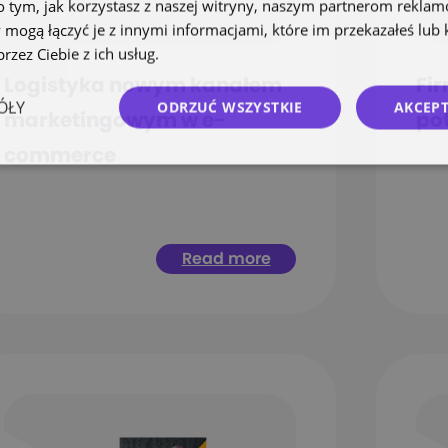
o tym, jak korzystasz z naszej witryny, naszym partnerom rekla
 mogą łączyć je z innymi informacjami, które im przekazałeś lub 
rzez Ciebie z ich usług.
Polityka prywatności
Logistyka nowym kanałem
Fi
ÓŁY
ODRZUĆ WSZYSTKIE
AKCEPT
marketingowym w e-
pot
commerce
Read more