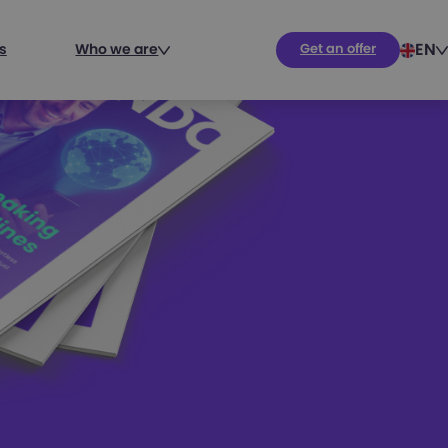
EN
s
Who we are
Get an offer