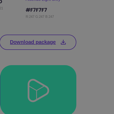
D
21
#F7F7F7
R:247 G:247 B:247
Download package