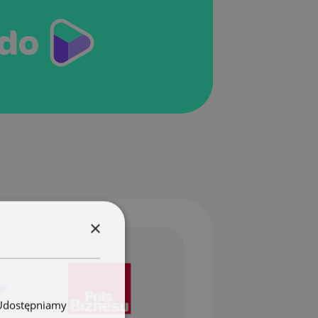
×
. Udostępniamy