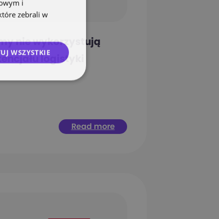
mowym i
które zebrali w
rmy nie wykorzystują
UJ WSZYSTKIE
encjału logistyki
Read more