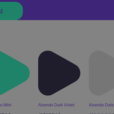
t
o Mint
Alsendo Dark Violet
Alsendo Dark