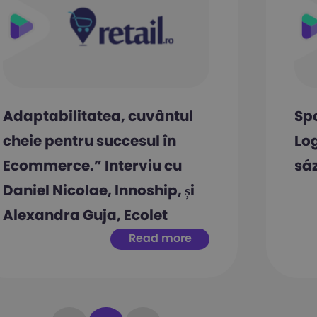
Adaptabilitatea, cuvântul
Sp
cheie pentru succesul în
Log
Ecommerce.” Interviu cu
sáz
Daniel Nicolae, Innoship, și
Alexandra Guja, Ecolet
Read more