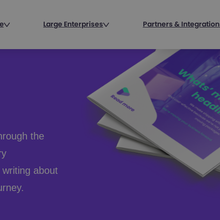
e
Large Enterprises
Partners & Integration
hrough the
ry
writing about
urney.