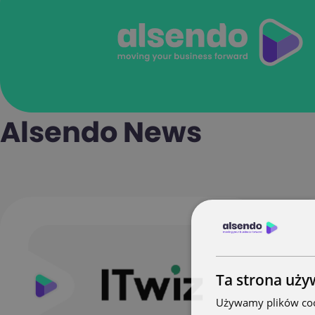
Alsendo News
Ta strona uży
Używamy plików cook