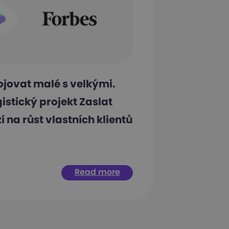
ojovat malé s velkými.
istický projekt Zaslat
í na růst vlastních klientů
Read more