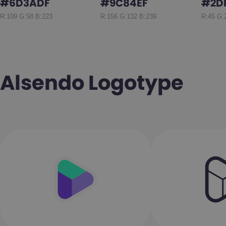
#6D3ADF
#9C84EF
#2D
R:109 G:58 B:223
R:156 G:132 B:239
R:45 G:
Alsendo Logotype