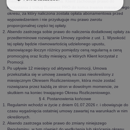
miesiąc nie zostanie naliczona. Klient zachowuje prawo do
korzystania z Usług Business PRO do końca trwania miesięcznego
okresu, za który naliczona została opłata abonamentowa przed
wypowiedzeniem i nie przysługuje mu prawo zwrotu
proporcjonalnej części tej opłaty.
Alsendo zastrzega sobie prawo do naliczenia dodatkowej opłaty za
przedterminowe rozwiązanie Umowy zgodnie z ust. 1. Wysokość
tej opłaty będzie równowartością udzielonego upustu,
stanowiącego iloczyn różnicy pomiędzy ceną regularną a ceną
promocyjną oraz liczby miesięcy, w których Klient korzystał z
Promocji.
Po upływie 12 miesięcy od aktywacji Promocji, Umowa
przekształca się w umowę zawartą na czas nieokreślony z
miesięcznym Okresem Rozliczeniowym, która może zostać
rozwiązana przez każdą ze stron w dowolnym momencie, ze
skutkiem na koniec trwającego Okresu Rozliczeniowego.
§ 4. Postanowienia końcowe
Regulamin wchodzi w życie z dniem 01.07.2026 r. i obowiązuje do
czasu wygaśnięcia ostatniej umowy zawartej na warunkach w nim
określonych.
Alsendo zastrzega sobie prawo do zmiany niniejszego
Regulaminu, w tym również do wydłużenia lub skrócenia okresu