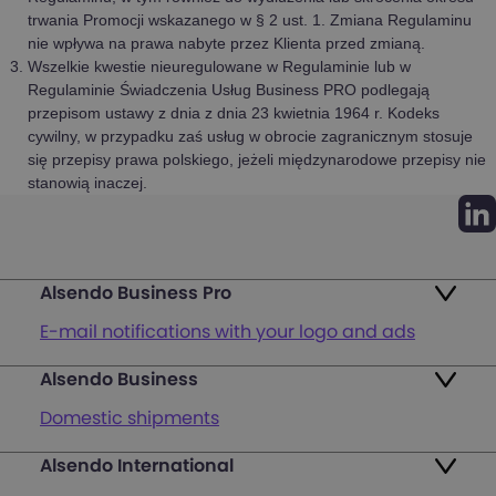
trwania Promocji wskazanego w § 2 ust. 1. Zmiana Regulaminu
nie wpływa na prawa nabyte przez Klienta przed zmianą.
Wszelkie kwestie nieuregulowane w Regulaminie lub w
Regulaminie Świadczenia Usług Business PRO podlegają
przepisom ustawy z dnia z dnia 23 kwietnia 1964 r. Kodeks
cywilny, w przypadku zaś usług w obrocie zagranicznym stosuje
się przepisy prawa polskiego, jeżeli międzynarodowe przepisy nie
stanowią inaczej.
Alsendo Business Pro
E-mail notifications with your logo and ads
Alsendo Business
Ads on the order tracking page
Domestic shipments
Map of PUDO points
Alsendo International
Fast & Secure International Courier Services
Returns