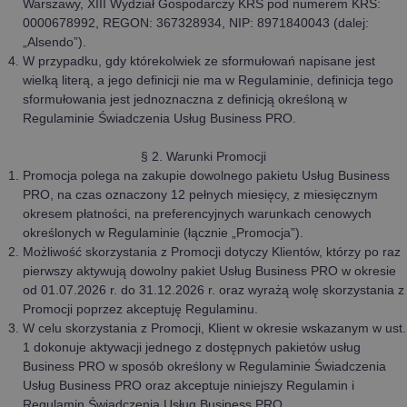
Warszawy, XIII Wydział Gospodarczy KRS pod numerem KRS:
0000678992, REGON: 367328934, NIP: 8971840043 (dalej:
„Alsendo”).
W przypadku, gdy którekolwiek ze sformułowań napisane jest
wielką literą, a jego definicji nie ma w Regulaminie, definicja tego
sformułowania jest jednoznaczna z definicją określoną w
Regulaminie Świadczenia Usług Business PRO.
§ 2. Warunki Promocji
Promocja polega na zakupie dowolnego pakietu Usług Business
PRO, na czas oznaczony 12 pełnych miesięcy, z miesięcznym
okresem płatności, na preferencyjnych warunkach cenowych
określonych w Regulaminie (łącznie „Promocja”).
Możliwość skorzystania z Promocji dotyczy Klientów, którzy po raz
pierwszy aktywują dowolny pakiet Usług Business PRO w okresie
od 01.07.2026 r. do 31.12.2026 r. oraz wyrażą wolę skorzystania z
Promocji poprzez akceptuję Regulaminu.
W celu skorzystania z Promocji, Klient w okresie wskazanym w ust.
1 dokonuje aktywacji jednego z dostępnych pakietów usług
Business PRO w sposób określony w Regulaminie Świadczenia
Usług Business PRO oraz akceptuje niniejszy Regulamin i
Regulamin Świadczenia Usług Business PRO.