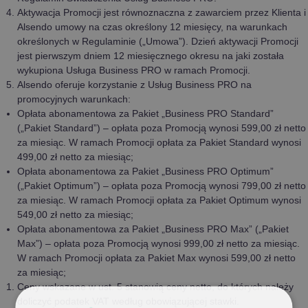
Aktywacja Promocji jest równoznaczna z zawarciem przez Klienta i
Alsendo umowy na czas określony 12 miesięcy, na warunkach
określonych w Regulaminie („Umowa”). Dzień aktywacji Promocji
jest pierwszym dniem 12 miesięcznego okresu na jaki została
wykupiona Usługa Business PRO w ramach Promocji.
Alsendo oferuje korzystanie z Usług Business PRO na
promocyjnych warunkach:
Opłata abonamentowa za Pakiet „Business PRO Standard”
(„Pakiet Standard”) – opłata poza Promocją wynosi 599,00 zł netto
za miesiąc. W ramach Promocji opłata za Pakiet Standard wynosi
499,00 zł netto za miesiąc;
Opłata abonamentowa za Pakiet „Business PRO Optimum”
(„Pakiet Optimum”) – opłata poza Promocją wynosi 799,00 zł netto
za miesiąc. W ramach Promocji opłata za Pakiet Optimum wynosi
549,00 zł netto za miesiąc;
Opłata abonamentowa za Pakiet „Business PRO Max” („Pakiet
Max”) – opłata poza Promocją wynosi 999,00 zł netto za miesiąc.
W ramach Promocji opłata za Pakiet Max wynosi 599,00 zł netto
za miesiąc;
Ceny wskazane w ust. 5 stanowią ceny netto, do których należy
doliczyć podatek VAT według obowiązującej stawki.