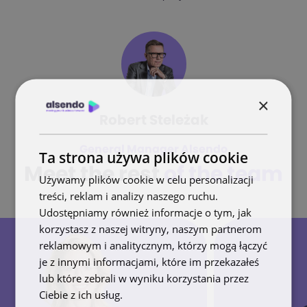
×
Robert Steleżak
General Manager Alsendo
Ta strona używa plików cookie
Meet the rest
of the team
Używamy plików cookie w celu personalizacji
treści, reklam i analizy naszego ruchu.
Udostępniamy również informacje o tym, jak
korzystasz z naszej witryny, naszym partnerom
reklamowym i analitycznym, którzy mogą łączyć
je z innymi informacjami, które im przekazałeś
lub które zebrali w wyniku korzystania przez
Ciebie z ich usług.
Polityka prywatności