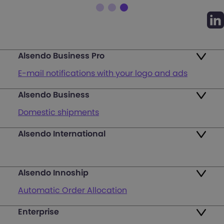
Alsendo Business Pro
E-mail notifications with your logo and ads
Alsendo Business
Ads on the order tracking page
Domestic shipments
Map of PUDO points
Alsendo International
Fast & Secure International Courier Services
Returns
for Small Businesses
Pricing and Plans
Alsendo Innoship
Pallets & half pallets
FAQ
Automatic Order Allocation
Cross-border shipments
Login
Enterprise
Generate Shipping Labels