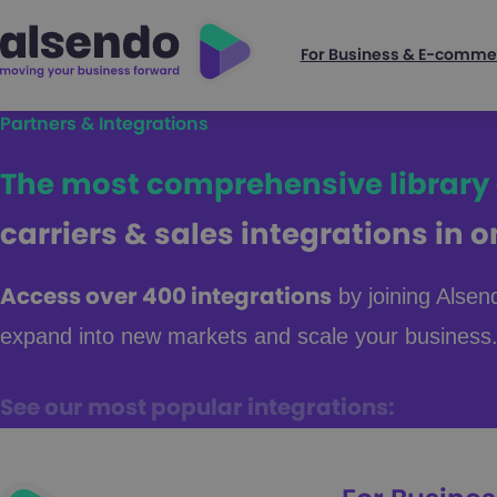
For Business & E-comme
Partners & Integrations
The most comprehensive library
carriers & sales integrations in 
by joining Alsen
Access over 400 integrations
expand into new markets and scale your business
See our most popular integrations: