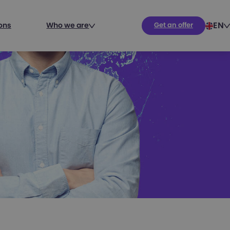
EN
ions
Who we are
Get an offer