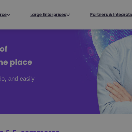
rce
Large Enterprises
Partners & Integrat
of
one place
do, and easily
.