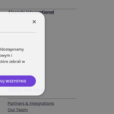
Alsendo International
×
. Udostępniamy
mowym i
które zebrali w
UJ WSZYSTKIE
Who we are
Partners & Integrations
Our Team