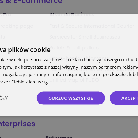
ss & E-commerce
s Pro
Alsendo Business
 tracking page
Fast & Secure International Courier
ts
Services for Small Businesses
wa plików cookie
Pallets & half pallets
Cross-border shipments
ie w celu personalizacji treści, reklam i analizy naszego ruchu
o tym, jak korzystasz z naszej witryny, naszym partnerom rekla
Last mile customer service support
 mogą łączyć je z innymi informacjami, które im przekazałeś lub 
Unified Map of PUDO
rzez Ciebie z ich usług.
Polityka prywatności
ÓŁY
ODRZUĆ WSZYSTKIE
AKCEPT
nterprises