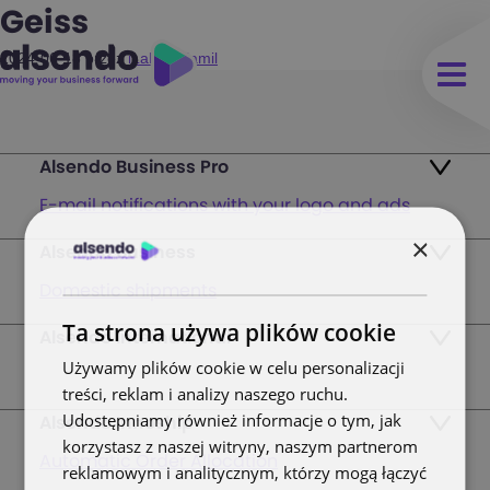
Geiss
2024-06-18
przez
iLabs - Kamil
Alsendo Business Pro
E-mail notifications with your logo and ads
×
Alsendo Business
Ads on the order tracking page
Domestic shipments
Map of PUDO points
Ta strona używa plików cookie
Alsendo International
Fast & Secure International Courier Services
Returns
Używamy plików cookie w celu personalizacji
for Small Businesses
treści, reklam i analizy naszego ruchu.
Pricing and Plans
Udostępniamy również informacje o tym, jak
Alsendo Innoship
Pallets & half pallets
korzystasz z naszej witryny, naszym partnerom
FAQ
Automatic Order Allocation
reklamowym i analitycznym, którzy mogą łączyć
Cross-border shipments