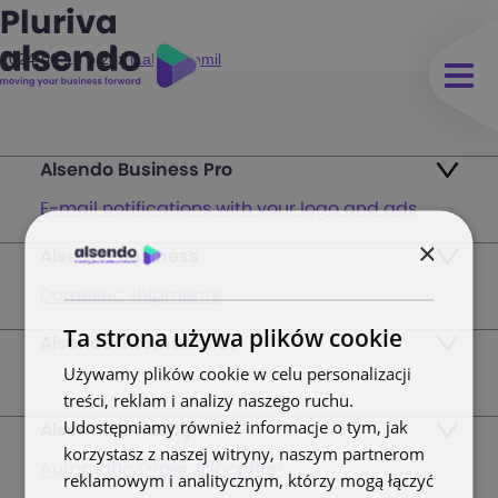
Pluriva
2024-06-18
przez
iLabs - Kamil
Alsendo Business Pro
E-mail notifications with your logo and ads
×
Alsendo Business
Ads on the order tracking page
Domestic shipments
Map of PUDO points
Ta strona używa plików cookie
Alsendo International
Fast & Secure International Courier Services
Returns
Używamy plików cookie w celu personalizacji
for Small Businesses
treści, reklam i analizy naszego ruchu.
Pricing and Plans
Udostępniamy również informacje o tym, jak
Alsendo Innoship
Pallets & half pallets
korzystasz z naszej witryny, naszym partnerom
FAQ
Automatic Order Allocation
reklamowym i analitycznym, którzy mogą łączyć
Cross-border shipments