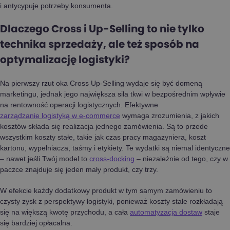
i antycypuje potrzeby konsumenta.
Dlaczego Cross i Up-Selling to nie tylko
technika sprzedaży, ale też sposób na
optymalizację logistyki?
Na pierwszy rzut oka Cross Up-Selling wydaje się być domeną
marketingu, jednak jego największa siła tkwi w bezpośrednim wpływie
na rentowność operacji logistycznych. Efektywne
zarządzanie logistyką w e-commerce
wymaga zrozumienia, z jakich
kosztów składa się realizacja jednego zamówienia. Są to przede
wszystkim koszty stałe, takie jak czas pracy magazyniera, koszt
kartonu, wypełniacza, taśmy i etykiety. Te wydatki są niemal identyczne
– nawet jeśli Twój model to
cross-docking
– niezależnie od tego, czy w
paczce znajduje się jeden mały produkt, czy trzy.
W efekcie każdy dodatkowy produkt w tym samym zamówieniu to
czysty zysk z perspektywy logistyki, ponieważ koszty stałe rozkładają
się na większą kwotę przychodu, a cała
automatyzacja dostaw
staje
się bardziej opłacalna.