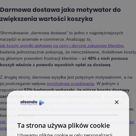
Darmowa dostawa jako motywator do
zwiększenia wartości koszyka
Sformułowanie „darmowa dostawa” to jedno z najpotężniejszych
narzędzi w arsenale e-commerce. Analizując to,
jak koszty wysyłki wpływają na ceny i decyzje zakupowe klientów
,
badania jednoznacznie pokazują, że nieoczekiwane, dodatkowe koszty
są głównym powodem frustracji klientów – aż
48% z nich porzuca
koszyk właśnie z powodu wysokich opłat za dostawę
.
Z drugiej strony, darmowa wysyłka jest potężnym motywatorem, a na
jej postrzeganie wpływa
psychologia oczekiwania
. W jednym z
raportów aż
57% badanych wskazało, że niższe koszty dostawy
zachęciłyby ich do częstszego kupowania online
. Kluczem jest
×
strategiczne ustalenie progu darmowej dostawy oraz oferowanie
klientom wyboru spośród
różnych rodzajów dostawy
, co jest kluczowe,
biorąc pod uwagę,
jak lokalne płatności i przewidywalna dostawa zwiększają sprzedaż za
Ta strona używa plików cookie
granicą
Używamy plików cookie w celu personalizacji
.