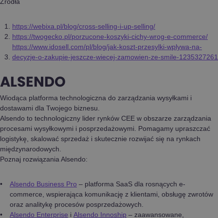
Źródła
https://webixa.pl/blog/cross-selling-i-up-selling/
https://twogecko.pl/porzucone-koszyki-cichy-wrog-e-commerce/
https://www.idosell.com/pl/blog/jak-koszt-przesylki-wplywa-na-
decyzje-o-zakupie-jeszcze-wiecej-zamowien-ze-smile-1235327261
ALSENDO
Wiodąca platforma technologiczna do zarządzania wysyłkami i
dostawami dla Twojego biznesu.
Alsendo to technologiczny lider rynków CEE w obszarze zarządzania
procesami wysyłkowymi i posprzedażowymi. Pomagamy upraszczać
logistykę, skalować sprzedaż i skutecznie rozwijać się na rynkach
międzynarodowych.
Poznaj rozwiązania Alsendo:
Alsendo Business Pro
– platforma SaaS dla rosnących e-
commerce, wspierająca komunikację z klientami, obsługę zwrotów
oraz analitykę procesów posprzedażowych.
Alsendo Enterprise
i
Alsendo Innoship
– zaawansowane,