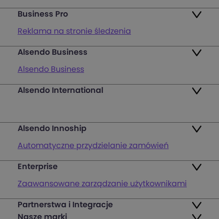
Business Pro
Reklama na stronie śledzenia
Alsendo Business
Mapa punktów
Alsendo Business
Zwroty
Alsendo International
Przesyłki krajowe
Pakiety
Palety i półpalety
FAQ
Alsendo Innoship
Przesyłki transgraniczne
Zaloguj się
Automatyczne przydzielanie zamówień
Wsparcie obsługi klienta na ostatniej mili
Zarejestruj się
Enterprise
Generowanie etykiet wysyłkowych
Mapa punktów nadania i odbioru
Zaawansowane zarządzanie użytkownikami
Powiadomienia e-mail z logo i reklamą
Śledzenie zamówień i przesyłek za
Partnerstwa i Integracje
Przesyłki międzynarodowe
Reklama na stronie śledzenia
pobraniem
Nasze marki