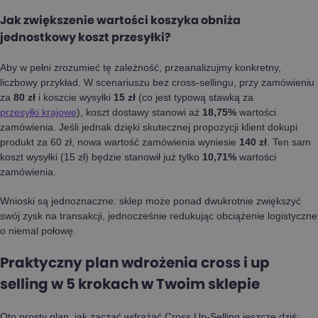
Jak zwiększenie wartości koszyka obniża
jednostkowy koszt przesyłki?
Aby w pełni zrozumieć tę zależność, przeanalizujmy konkretny,
liczbowy przykład. W scenariuszu bez cross-sellingu, przy zamówieniu
za
80 zł
i koszcie wysyłki
15 zł
(co jest typową stawką za
przesyłki krajowe
), koszt dostawy stanowi aż
18,75%
wartości
zamówienia. Jeśli jednak dzięki skutecznej propozycji klient dokupi
produkt za 60 zł, nowa wartość zamówienia wyniesie
140 zł
. Ten sam
koszt wysyłki (15 zł) będzie stanowił już tylko
10,71%
wartości
zamówienia.
Wnioski są jednoznaczne: sklep może ponad dwukrotnie zwiększyć
swój zysk na transakcji, jednocześnie redukując obciążenie logistyczne
o niemal połowę.
Praktyczny plan wdrożenia cross i up
selling w 5 krokach w Twoim sklepie
Oto prosty plan, jak zacząć wdrażać Cross Up-Selling jeszcze dziś: