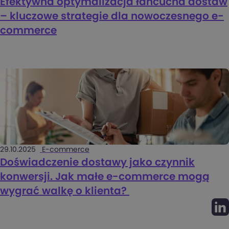
Efektywna optymalizacja łańcucha dostaw
– kluczowe strategie dla nowoczesnego e-
commerce
29.10.2025
E-commerce
Doświadczenie dostawy jako czynnik
konwersji. Jak małe e-commerce mogą
wygrać walkę o klienta?