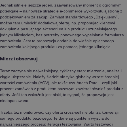
Jednak istnieje jeszcze jeden, zaawansowany moment o ogromnym
potencjale – najnowsze strategie e-commerce wykorzystują stronę z
podziękowaniem za zakup. Zamiast standardowego „Dziękujemy”,
można tam umieścić dodatkową ofertę, np. proponując klientowi
dokupienie pasującego akcesorium lub produktu uzupełniającego
jednym kliknięciem, bez potrzeby ponownego wypełniania formularza
zamówienia. Jest to propozycja dodania do właśnie opłaconego
zamówienia kolejnego produktu za pomocą jednego kliknięcia.
Mierz i obserwuj
Teraz zaczyna się najważniejszy, cykliczny etap: mierzenie, analiza i
ciągłe ulepszanie. Należy śledzić nie tylko globalny wzrost średniej
wartości zamówienia (AOV), ale także tzw. Attach Rate – czyli jaki
procent zamówień z produktem bazowym zawierał również produkt z
oferty. Jeśli ten wskaźnik jest niski, to sygnał, że propozycja jest
niedopasowana.
Trzeba też monitorować, czy oferta cross-sell nie obniża konwersji
samego produktu bazowego. Te dane są punktem wyjścia do
najważniejszego procesu: iteracji i testowania. Warto testować i