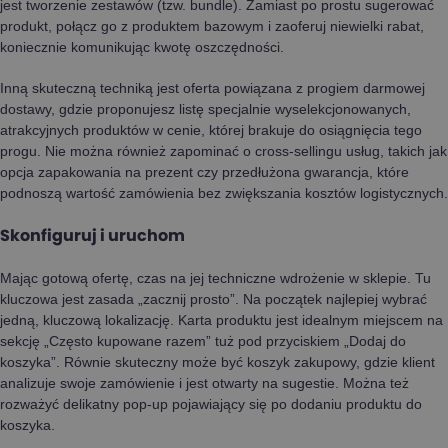
jest tworzenie zestawów (tzw. bundle). Zamiast po prostu sugerować
produkt, połącz go z produktem bazowym i zaoferuj niewielki rabat,
koniecznie komunikując kwotę oszczędności.
Inną skuteczną techniką jest oferta powiązana z progiem darmowej
dostawy, gdzie proponujesz listę specjalnie wyselekcjonowanych,
atrakcyjnych produktów w cenie, której brakuje do osiągnięcia tego
progu. Nie można również zapominać o cross-sellingu usług, takich jak
opcja zapakowania na prezent czy przedłużona gwarancja, które
podnoszą wartość zamówienia bez zwiększania kosztów logistycznych.
Skonfiguruj i uruchom
Mając gotową ofertę, czas na jej techniczne wdrożenie w sklepie. Tu
kluczowa jest zasada „zacznij prosto”. Na początek najlepiej wybrać
jedną, kluczową lokalizację. Karta produktu jest idealnym miejscem na
sekcję „Często kupowane razem” tuż pod przyciskiem „Dodaj do
koszyka”. Równie skuteczny może być koszyk zakupowy, gdzie klient
analizuje swoje zamówienie i jest otwarty na sugestie. Można też
rozważyć delikatny pop-up pojawiający się po dodaniu produktu do
koszyka.