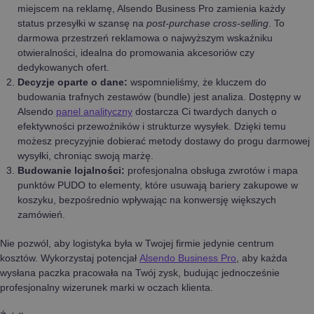
miejscem na reklamę, Alsendo Business Pro zamienia każdy
status przesyłki w szansę na
post-purchase cross-selling
. To
darmowa przestrzeń reklamowa o najwyższym wskaźniku
otwieralności, idealna do promowania akcesoriów czy
dedykowanych ofert.
Decyzje oparte o dane:
wspomnieliśmy, że kluczem do
budowania trafnych zestawów (bundle) jest analiza. Dostępny w
Alsendo
panel analityczny
dostarcza Ci twardych danych o
efektywności przewoźników i strukturze wysyłek. Dzięki temu
możesz precyzyjnie dobierać metody dostawy do progu darmowej
wysyłki, chroniąc swoją marżę.
Budowanie lojalności:
profesjonalna obsługa zwrotów i mapa
punktów PUDO to elementy, które usuwają bariery zakupowe w
koszyku, bezpośrednio wpływając na konwersję większych
zamówień.
Nie pozwól, aby logistyka była w Twojej firmie jedynie centrum
kosztów. Wykorzystaj potencjał
Alsendo Business Pro
, aby każda
wysłana paczka pracowała na Twój zysk, budując jednocześnie
profesjonalny wizerunek marki w oczach klienta.