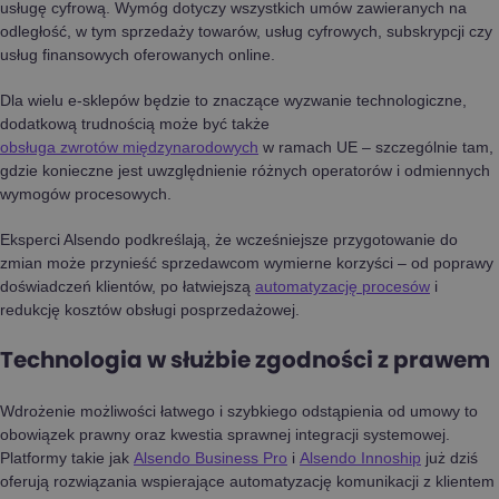
usługę cyfrową. Wymóg dotyczy wszystkich umów zawieranych na
odległość, w tym sprzedaży towarów, usług cyfrowych, subskrypcji czy
usług finansowych oferowanych online.
Dla wielu e-sklepów będzie to znaczące wyzwanie technologiczne,
dodatkową trudnością może być także
obsługa zwrotów międzynarodowych
w ramach UE – szczególnie tam,
gdzie konieczne jest uwzględnienie różnych operatorów i odmiennych
wymogów procesowych.
Eksperci Alsendo podkreślają, że wcześniejsze przygotowanie do
zmian może przynieść sprzedawcom wymierne korzyści – od poprawy
doświadczeń klientów, po łatwiejszą
automatyzację procesów
i
redukcję kosztów obsługi posprzedażowej.
Technologia w służbie zgodności z prawem
Wdrożenie możliwości łatwego i szybkiego odstąpienia od umowy to
obowiązek prawny oraz kwestia sprawnej integracji systemowej.
Platformy takie jak
Alsendo Business Pro
i
Alsendo Innoship
już dziś
oferują rozwiązania wspierające automatyzację komunikacji z klientem