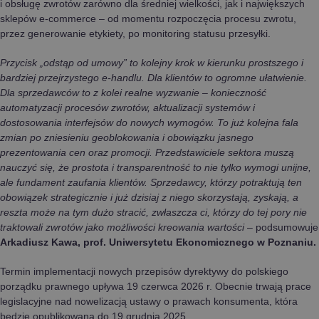
i obsługę zwrotów zarówno dla średniej wielkości, jak i największych
sklepów e-commerce – od momentu rozpoczęcia procesu zwrotu,
przez generowanie etykiety, po monitoring statusu przesyłki.
Przycisk „odstąp od umowy” to kolejny krok w kierunku prostszego i
bardziej przejrzystego e-handlu. Dla klientów to ogromne ułatwienie.
Dla sprzedawców to z kolei realne wyzwanie – konieczność
automatyzacji procesów zwrotów, aktualizacji systemów i
dostosowania interfejsów do nowych wymogów. To już kolejna fala
zmian po zniesieniu geoblokowania i obowiązku jasnego
prezentowania cen oraz promocji. Przedstawiciele sektora muszą
nauczyć się, że prostota i transparentność to nie tylko wymogi unijne,
ale fundament zaufania klientów. Sprzedawcy, którzy potraktują ten
obowiązek strategicznie i już dzisiaj z niego skorzystają, zyskają, a
reszta może na tym dużo stracić, zwłaszcza ci, którzy do tej pory nie
traktowali zwrotów jako możliwości kreowania wartości
– podsumowuje
Arkadiusz Kawa, prof. Uniwersytetu Ekonomicznego w Poznaniu.
Termin implementacji nowych przepisów dyrektywy do polskiego
porządku prawnego upływa 19 czerwca 2026 r. Obecnie trwają prace
legislacyjne nad nowelizacją ustawy o prawach konsumenta, która
będzie opublikowana do 19 grudnia 2025.