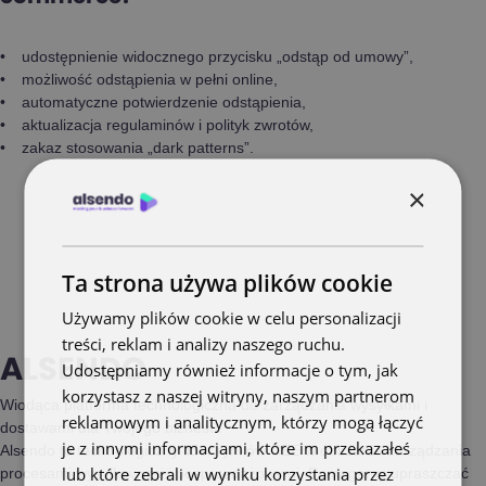
udostępnienie widocznego przycisku „odstąp od umowy”,
możliwość odstąpienia w pełni online,
automatyczne potwierdzenie odstąpienia,
aktualizacja regulaminów i polityk zwrotów,
zakaz stosowania „dark patterns”.
×
Ta strona używa plików cookie
Używamy plików cookie w celu personalizacji
treści, reklam i analizy naszego ruchu.
ALSENDO
Udostępniamy również informacje o tym, jak
korzystasz z naszej witryny, naszym partnerom
Wiodąca platforma technologiczna do zarządzania wysyłkami i
reklamowym i analitycznym, którzy mogą łączyć
dostawami dla Twojego biznesu.
je z innymi informacjami, które im przekazałeś
Alsendo to technologiczny lider rynków CEE w obszarze zarządzania
lub które zebrali w wyniku korzystania przez
procesami wysyłkowymi i posprzedażowymi. Pomagamy upraszczać