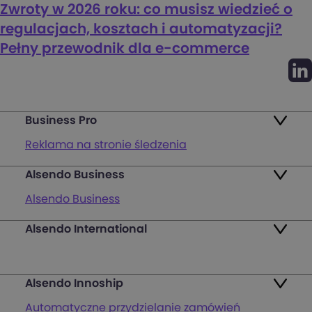
Zwroty w 2026 roku: co musisz wiedzieć o
regulacjach, kosztach i automatyzacji?
Pełny przewodnik dla e-commerce
Business Pro
Reklama na stronie śledzenia
Alsendo Business
Mapa punktów
Alsendo Business
Zwroty
Alsendo International
Przesyłki krajowe
Pakiety
Palety i półpalety
FAQ
Alsendo Innoship
Przesyłki transgraniczne
Zaloguj się
Automatyczne przydzielanie zamówień