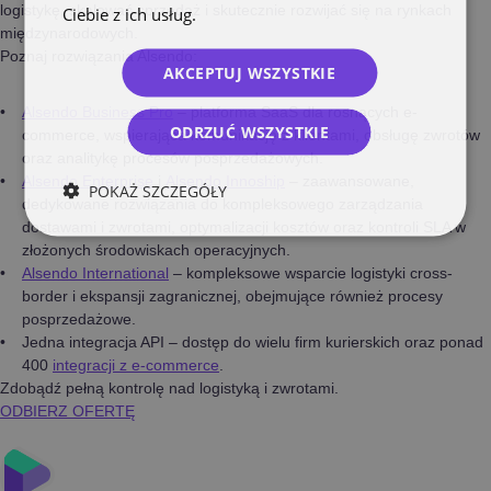
logistykę, skalować sprzedaż i skutecznie rozwijać się na rynkach
Ciebie z ich usług.
Polityka prywatności
międzynarodowych.
Poznaj rozwiązania Alsendo:
AKCEPTUJ WSZYSTKIE
Alsendo Business Pro
– platforma SaaS dla rosnących e-
ODRZUĆ WSZYSTKIE
commerce, wspierająca komunikację z klientami, obsługę zwrotów
oraz analitykę procesów posprzedażowych.
Alsendo Enterprise
i
Alsendo Innoship
– zaawansowane,
POKAŻ SZCZEGÓŁY
dedykowane rozwiązania do kompleksowego zarządzania
dostawami i zwrotami, optymalizacji kosztów oraz kontroli SLA w
złożonych środowiskach operacyjnych.
Alsendo International
– kompleksowe wsparcie logistyki cross-
border i ekspansji zagranicznej, obejmujące również procesy
posprzedażowe.
Jedna integracja API – dostęp do wielu firm kurierskich oraz ponad
400
integracji z e-commerce
.
Zdobądź pełną kontrolę nad logistyką i zwrotami.
ODBIERZ OFERTĘ