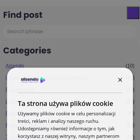
Find post
Categories
Alsendo
(10)
×
Cross-border & international shipping
(25)
E-commerce
(41)
Logistics & last mile
(27)
Ta strona używa plików cookie
Używamy plików cookie w celu personalizacji
Reports & insights
(6)
treści, reklam i analizy naszego ruchu.
Returns & post-purchase experience
(11)
Udostępniamy również informacje o tym, jak
korzystasz z naszej witryny, naszym partnerom
Technology & innovation
(21)