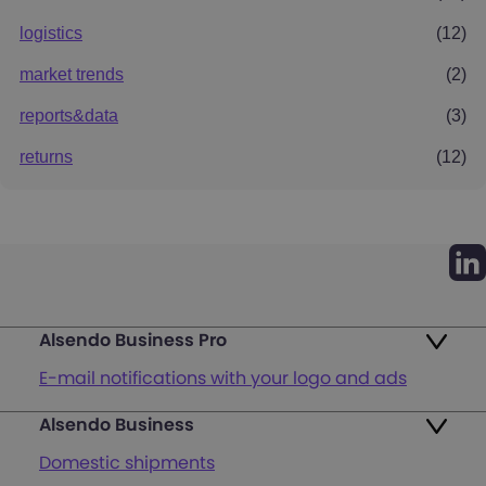
logistics
(12)
market trends
(2)
reports&data
(3)
returns
(12)
Alsendo Business Pro
E-mail notifications with your logo and ads
Alsendo Business
Ads on the order tracking page
Domestic shipments
Map of PUDO points