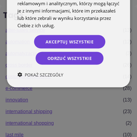
reklamowym i analitycznym, którzy mogą łączyć
je z innymi informacjami, które im przekazałeś
Tags
lub które zebrali w wyniku korzystania przez
Ciebie z ich usług.
Polityka prywatności
after-sales service
(13)
AKCEPTUJ WSZYSTKIE
automation
(12)
automatyzacja
(3)
ODRZUĆ WSZYSTKIE
cross border
(26)
POKAŻ SZCZEGÓŁY
customer experience
(14)
e-commerce
(28)
innovation
(13)
international shipping
(23)
international shopping
(2)
last mile
(10)