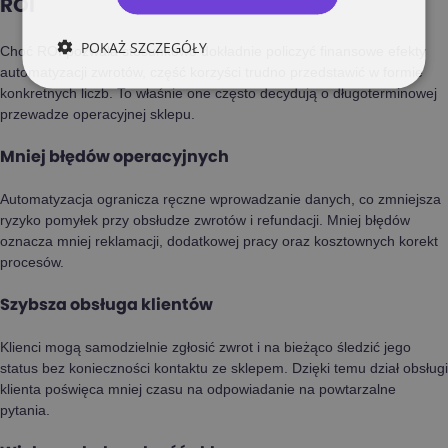
ROI
POKAŻ SZCZEGÓŁY
Choć ROI pozwala stosunkowo dokładnie policzyć finansowe efekty
automatyzacji zwrotów, część korzyści trudno przedstawić w formie
konkretnych liczb. To właśnie one często decydują o długoterminowej
przewadze operacyjnej sklepu.
Mniej błędów operacyjnych
Automatyzacja ogranicza ręczne wprowadzanie danych, co zmniejsza
ryzyko pomyłek przy obsłudze zwrotów i refundacji. Mniej błędów
oznacza mniej reklamacji, dodatkowej pracy oraz kosztownych korekt
procesów.
Szybsza obsługa klientów
Klienci mogą samodzielnie zgłosić zwrot i na bieżąco śledzić jego
status bez konieczności kontaktu ze sklepem. Dzięki temu dział obsługi
klienta poświęca mniej czasu na odpowiadanie na powtarzalne
pytania.