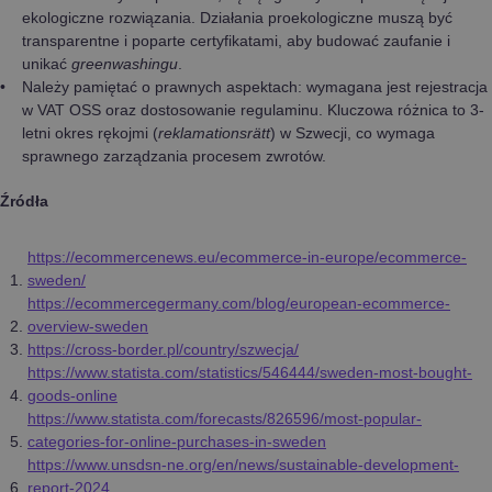
ekologiczne rozwiązania. Działania proekologiczne muszą być
transparentne i poparte certyfikatami, aby budować zaufanie i
unikać
greenwashingu
.
Należy pamiętać o prawnych aspektach: wymagana jest rejestracja
w VAT OSS oraz dostosowanie regulaminu. Kluczowa różnica to 3-
letni okres rękojmi (
reklamationsrätt
) w Szwecji, co wymaga
sprawnego zarządzania procesem zwrotów.
Źródła
https://ecommercenews.eu/ecommerce-in-europe/ecommerce-
sweden/
https://ecommercegermany.com/blog/european-ecommerce-
overview-sweden
https://cross-border.pl/country/szwecja/
https://www.statista.com/statistics/546444/sweden-most-bought-
goods-online
https://www.statista.com/forecasts/826596/most-popular-
categories-for-online-purchases-in-sweden
https://www.unsdsn-ne.org/en/news/sustainable-development-
report-2024