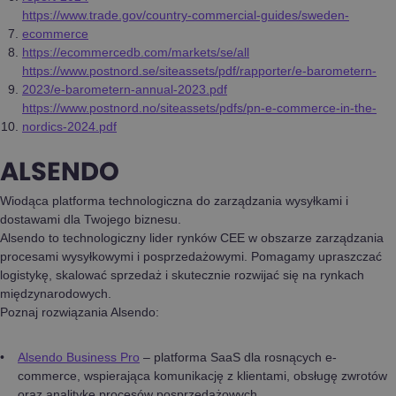
https://www.trade.gov/country-commercial-guides/sweden-
ecommerce
https://ecommercedb.com/markets/se/all
https://www.postnord.se/siteassets/pdf/rapporter/e-barometern-
2023/e-barometern-annual-2023.pdf
https://www.postnord.no/siteassets/pdfs/pn-e-commerce-in-the-
nordics-2024.pdf
ALSENDO
Wiodąca platforma technologiczna do zarządzania wysyłkami i
dostawami dla Twojego biznesu.
Alsendo to technologiczny lider rynków CEE w obszarze zarządzania
procesami wysyłkowymi i posprzedażowymi. Pomagamy upraszczać
logistykę, skalować sprzedaż i skutecznie rozwijać się na rynkach
międzynarodowych.
Poznaj rozwiązania Alsendo:
Alsendo Business Pro
– platforma SaaS dla rosnących e-
commerce, wspierająca komunikację z klientami, obsługę zwrotów
oraz analitykę procesów posprzedażowych.