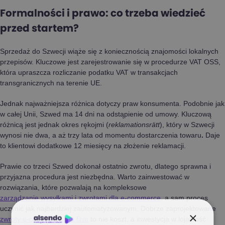
Formalności i prawo: co trzeba wiedzieć
przed startem?
Sprzedaż do Szwecji wiąże się z koniecznością znajomości lokalnych
przepisów. Kluczowe jest zarejestrowanie się w procedurze VAT OSS,
która upraszcza rozliczanie podatku VAT w transakcjach
transgranicznych na terenie UE.
Jednak najważniejsza różnica dotyczy praw konsumenta. Podobnie jak
w całej Unii, Szwed ma 14 dni na odstąpienie od umowy. Kluczową
różnicą jest jednak okres rękojmi (
reklamationsrätt
), który w Szwecji
wynosi nie dwa, a aż trzy lata od momentu dostarczenia towaru
.
Daje
to klientowi dodatkowe 12 miesięcy na złożenie reklamacji.
Prawie co trzeci Szwed dokonał ostatnio zwrotu, dlatego sprawna i
przyjazna procedura jest niezbędna. Warto zainwestować w
rozwiązania, które pozwalają na kompleksowe
zarządzanie wysyłkami i zwrotami dla e-commerce
, a sam proces
uczynić jak najbardziej zautomatyzowanym. Dobrze zaprojektowane
×
zwroty e-commerce dla firm
to nie koszt, a inwestycja w lojalność