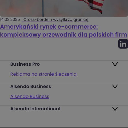
14.03.2025
Cross-border i wysyłki za granicę
Amerykański rynek e-commerce:
kompleksowy przewodnik dla polskich firm
Business Pro
Reklama na stronie śledzenia
Alsendo Business
Mapa punktów
Alsendo Business
Zwroty
Alsendo International
Przesyłki krajowe
Pakiety
Palety i półpalety
FAQ