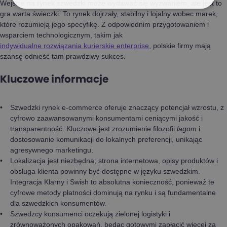
Wejście na rynek szwedzki może wydawać się wyzwaniem, ale jest to
gra warta świeczki. To rynek dojrzały, stabilny i lojalny wobec marek,
które rozumieją jego specyfikę. Z odpowiednim przygotowaniem i
wsparciem technologicznym, takim jak
indywidualne rozwiązania kurierskie enterprise
, polskie firmy mają
szansę odnieść tam prawdziwy sukces.
Kluczowe informacje
Szwedzki rynek e-commerce oferuje znaczący potencjał wzrostu, z
cyfrowo zaawansowanymi konsumentami ceniącymi jakość i
transparentność. Kluczowe jest zrozumienie filozofii
lagom
i
dostosowanie komunikacji do lokalnych preferencji, unikając
agresywnego marketingu.
Lokalizacja jest niezbędna; strona internetowa, opisy produktów i
obsługa klienta powinny być dostępne w języku szwedzkim.
Integracja Klarny i Swish to absolutna konieczność, ponieważ te
cyfrowe metody płatności dominują na rynku i są fundamentalne
dla szwedzkich konsumentów.
Szwedzcy konsumenci oczekują zielonej logistyki i
zrównoważonych opakowań, będąc gotowymi zapłacić więcej za