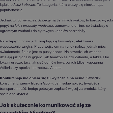
ląduje
odzież i obuwie
. To kategoria, która cieszy się niesłabnącą
popularnością.
Jednak to, co wyróżnia Szwecję na tle innych rynków, to bardzo wysoki
popyt na
leki i produkty medyczne
zamawiane online, co świadczy o
ogromnym zaufaniu do cyfrowych kanałów sprzedaży.
Na kolejnych pozycjach znajdują się kosmetyki, elektronika i
wyposażenie wnętrz. Przed wejściem na rynek należy jednak mieć
świadomość, że nie jest to pusty ocean. Na szwedzkich wodach
działają już globalni giganci jak Amazon.se czy Zalando, a także silni
lokalni gracze, tacy jak sieć domów towarowych Ellos, księgarnia
Adlibris czy apteka internetowa Apotea.
Konkurencja nie opiera się tu wyłącznie na cenie.
Szwedzki
konsument, wierny filozofii
lagom
, ceni sobie jakość, trwałość i
transparentność, będąc gotowym zapłacić więcej za produkt, który
spełnia te kryteria.
Jak skutecznie komunikować się ze
szwedzkim klientem?