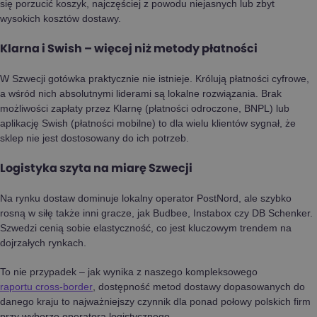
się porzucić koszyk, najczęściej z powodu niejasnych lub zbyt
wysokich kosztów dostawy.
Klarna i Swish – więcej niż metody płatności
W Szwecji gotówka praktycznie nie istnieje. Królują płatności cyfrowe,
a wśród nich absolutnymi liderami są lokalne rozwiązania. Brak
możliwości zapłaty przez Klarnę (płatności odroczone, BNPL) lub
aplikację Swish (płatności mobilne) to dla wielu klientów sygnał, że
sklep nie jest dostosowany do ich potrzeb.
Logistyka szyta na miarę Szwecji
Na rynku dostaw dominuje lokalny operator PostNord, ale szybko
rosną w siłę także inni gracze, jak Budbee, Instabox czy DB Schenker.
Szwedzi cenią sobie elastyczność, co jest kluczowym trendem na
dojrzałych rynkach.
To nie przypadek – jak wynika z naszego kompleksowego
raportu cross-border
, dostępność metod dostawy dopasowanych do
danego kraju to najważniejszy czynnik dla ponad połowy polskich firm
przy wyborze operatora logistycznego.