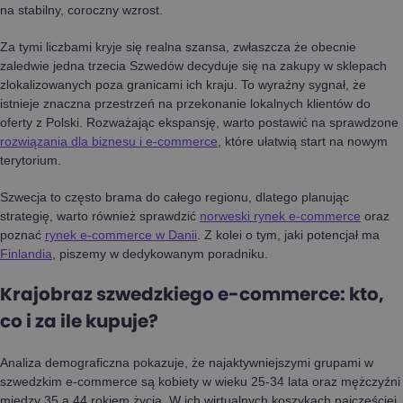
na stabilny, coroczny wzrost.
Za tymi liczbami kryje się realna szansa, zwłaszcza że obecnie
zaledwie jedna trzecia Szwedów decyduje się na zakupy w sklepach
zlokalizowanych poza granicami ich kraju. To wyraźny sygnał, że
istnieje znaczna przestrzeń na przekonanie lokalnych klientów do
oferty z Polski. Rozważając ekspansję, warto postawić na sprawdzone
rozwiązania dla biznesu i e-commerce
, które ułatwią start na nowym
terytorium.
Szwecja to często brama do całego regionu, dlatego planując
strategię, warto również sprawdzić
norweski rynek e-commerce
oraz
poznać
rynek e-commerce w Danii
. Z kolei o tym, jaki potencjał ma
Finlandia
, piszemy w dedykowanym poradniku.
Krajobraz szwedzkiego e-commerce: kto,
co i za ile kupuje?
Analiza demograficzna pokazuje, że najaktywniejszymi grupami w
szwedzkim e-commerce są kobiety w wieku 25-34 lata oraz mężczyźni
między 35 a 44 rokiem życia. W ich wirtualnych koszykach najczęściej