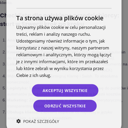
klienta.
Checklista dla polskiego przedsiębiorcy:
Ta strona używa plików cookie
start w Szwecji krok po kroku
Używamy plików cookie w celu personalizacji
treści, reklam i analizy naszego ruchu.
Analiza rynku:
Zbadaj konkurencję (ceny, asortyment,
Udostępniamy również informacje o tym, jak
komunikacja) w swojej niszy.
korzystasz z naszej witryny, naszym partnerom
Kwestie prawne:
Zarejestruj się w VAT OSS i dostosuj regulamin
reklamowym i analitycznym, którzy mogą łączyć
do szwedzkiego prawa konsumenckiego (3-letnia rękojmia).
je z innymi informacjami, które im przekazałeś
Lokalizacja sklepu:
Przetłumacz stronę i kluczowe dokumenty na
lub które zebrali w wyniku korzystania przez
język szwedzki. Ustaw ceny w koronach szwedzkich (SEK).
Ciebie z ich usług.
Polityka prywatności
Wdrożenie płatności:
Zintegruj Klarnę i Swish. To absolutna
konieczność.
Logistyka:
Wybierz operatorów oferujących dostawę do punktów i
AKCEPTUJ WSZYSTKIE
automatów paczkowych. Bądź transparentny w kwestii kosztów.
Marketing:
Zaplanuj kampanię w duchu
lagom
– merytoryczną,
ODRZUĆ WSZYSTKIE
transparentną i budującą zaufanie.
Obsługa klienta:
Zapewnij wsparcie co najmniej w języku
angielskim, a najlepiej w szwedzkim.
POKAŻ SZCZEGÓŁY