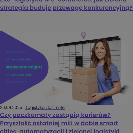
strategia buduje przewagę konkurencyjną?
20.08.2025
Logistyka i last mile
Czy paczkomaty zastąpią kurierów?
Przyszłość ostatniej mili w dobie smart
cities, automatyzacji i zielonej logistyki