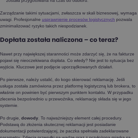
została przygotowana na czas do odbioru.
Zarządzanie takimi sytuacjami, zwłaszcza w skali biznesowej, wymaga
uwagi. Profesjonalne
usprawnienie procesów logistycznych
pozwala
zminimalizować ryzyko takich niespodzianek.
Dopłata została naliczona – co teraz?
Nawet przy największej staranności może zdarzyć się, że na fakturze
pojawi się nieoczekiwana dopłata. Co wtedy? Nie jest to sytuacja bez
wyjścia. Kluczowe jest podjęcie uporządkowanych działań.
Po pierwsze, należy ustalić, do kogo skierować reklamację. Jeśli
usługa została zamówiona przez platformę logistyczną lub brokera, to
właśnie on powinien być pierwszym punktem kontaktu. W przypadku
zlecenia bezpośrednio u przewoźnika, reklamację składa się w jego
systemie.
Po drugie,
dowody
. To najważniejszy element całej procedury.
Podstawą do złożenia skutecznej reklamacji jest posiadanie
dokumentacji potwierdzającej, że paczka spełniała zadeklarowane
parametry. Zdjęcia przesyłki na wadze oraz z przyłożoną miarką są