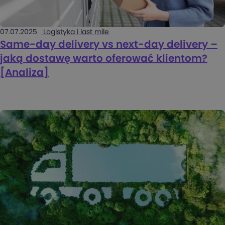
07.07.2025
Logistyka i last mile
Same-day delivery vs next-day delivery –
jaką dostawę warto oferować klientom?
[Analiza]