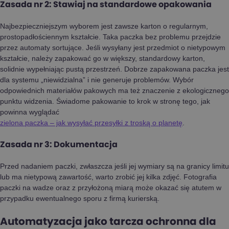
Zasada nr 2: Stawiaj na standardowe opakowania
Najbezpieczniejszym wyborem jest zawsze karton o regularnym,
prostopadłościennym kształcie. Taka paczka bez problemu przejdzie
przez automaty sortujące. Jeśli wysyłany jest przedmiot o nietypowym
kształcie, należy zapakować go w większy, standardowy karton,
solidnie wypełniając pustą przestrzeń. Dobrze zapakowana paczka jest
dla systemu „niewidzialna” i nie generuje problemów. Wybór
odpowiednich materiałów pakowych ma też znaczenie z ekologicznego
punktu widzenia. Świadome pakowanie to krok w stronę tego, jak
powinna wyglądać
zielona paczka – jak wysyłać przesyłki z troską o planetę
.
Zasada nr 3: Dokumentacja
Przed nadaniem paczki, zwłaszcza jeśli jej wymiary są na granicy limitu
lub ma nietypową zawartość, warto zrobić jej kilka zdjęć. Fotografia
paczki na wadze oraz z przyłożoną miarą może okazać się atutem w
przypadku ewentualnego sporu z firmą kurierską.
Automatyzacja jako tarcza ochronna dla