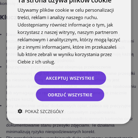
kontrolę i optymalizację kosztów.
Używamy plików cookie w celu personalizacji
treści, reklam i analizy naszego ruchu.
Kluczowe informacje
Udostępniamy również informacje o tym, jak
korzystasz z naszej witryny, naszym partnerom
Nieoczekiwane dopłaty do przesyłek kurierskich wynikają z
reklamowym i analitycznym, którzy mogą łączyć
rozbieżności między deklarowanymi a rzeczywistymi parametrami
je z innymi informacjami, które im przekazałeś
paczki. Weryfikacja odbywa się automatycznie w sortowniach
lub które zebrali w wyniku korzystania przez
przewoźników, gdzie precyzyjne systemy laserowe skanują każdą
przesyłkę, ujawniając niezgodności.
Ciebie z ich usług.
Polityka prywatności
Najczęstsze przyczyny dopłat obejmują przekroczenie
deklarowanej wagi lub wymiarów paczki, a także uznanie przesyłki
AKCEPTUJ WSZYSTKIE
za niestandardową. Niestandardowy status nadawany jest
pakunkom o nieregularnym kształcie, nieodpowiednim opakowaniu
lub wymagającym ręcznego sortowania, co generuje znacznie
ODRZUĆ WSZYSTKIE
wyższe koszty.
Aby skutecznie unikać dodatkowych opłat, zaleca się precyzyjne
POKAŻ SZCZEGÓŁY
mierzenie i ważenie paczek po całkowitym zapakowaniu,
stosowanie standardowych, prostopadłościennych kartonów oraz
dokumentowanie stanu przesyłki zdjęciami. Te działania
minimalizują ryzyko niespodziewanych korekt.
Dla przedsiębiorstw wysyłających duże wolumeny, automatyzacja