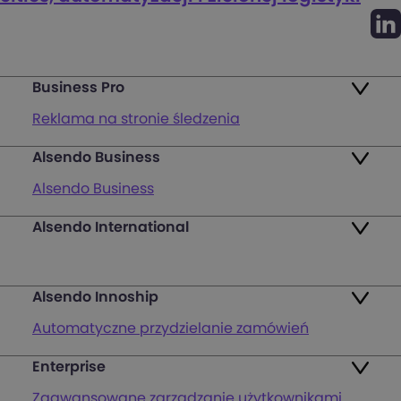
Business Pro
Reklama na stronie śledzenia
Alsendo Business
Mapa punktów
Alsendo Business
Zwroty
Alsendo International
Przesyłki krajowe
Pakiety
Palety i półpalety
FAQ
Alsendo Innoship
Przesyłki transgraniczne
Zaloguj się
Automatyczne przydzielanie zamówień
Wsparcie obsługi klienta na ostatniej mili
Zarejestruj się
Enterprise
Generowanie etykiet wysyłkowych
Mapa punktów nadania i odbioru
Zaawansowane zarządzanie użytkownikami