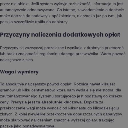
przez nie obiekt. Jeśli system wykryje rozbieżność, informacja ta jest
automatycznie odnotowywana. Co istotne, zawiadomienie o dopłacie
może dotrzeć do nadawcy z opóźnieniem, nierzadko już po tym, jak
paczka szczęśliwie trafiła do odbiorcy.
Przyczyny naliczenia dodatkowych opłat
Przyczyny są zazwyczaj prozaiczne i wynikają z drobnych przeoczeń
lub braku znajomości regulaminu danego przewoźnika. Warto poznać
najczęstsze z nich.
Waga i wymiary
To absolutnie najczęstszy powód dopłat. Różnica nawet kilkuset
gramów lub kilku centymetrów, która nam wydaje się nieistotna, dla
zautomatyzowanego systemu sortującego jest podstawą do korekty
ceny.
Precyzja jest tu absolutnie kluczowa
. Dopłata za
przekroczenie wagi może wynosić od kilkunastu do kilkudziesięciu
złotych. Z kolei niewielkie przekroczenie dopuszczalnych gabarytów
może skutkować naliczeniem znacznie wyższej opłaty, traktując
paczkę jako ponadwymiarową.