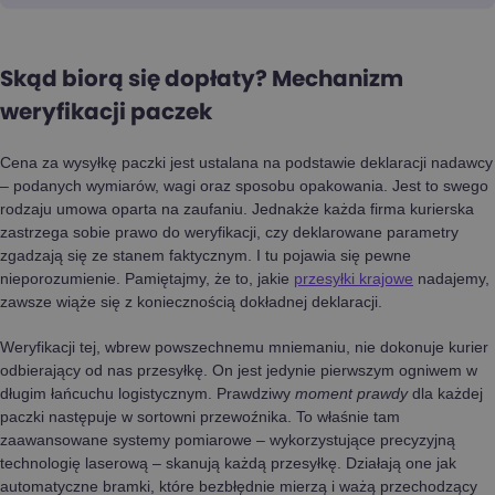
Skąd biorą się dopłaty? Mechanizm
weryfikacji paczek
Cena za wysyłkę paczki jest ustalana na podstawie deklaracji nadawcy
– podanych wymiarów, wagi oraz sposobu opakowania. Jest to swego
rodzaju umowa oparta na zaufaniu. Jednakże każda firma kurierska
zastrzega sobie prawo do weryfikacji, czy deklarowane parametry
zgadzają się ze stanem faktycznym. I tu pojawia się pewne
nieporozumienie. Pamiętajmy, że to, jakie
przesyłki krajowe
nadajemy,
zawsze wiąże się z koniecznością dokładnej deklaracji.
Weryfikacji tej, wbrew powszechnemu mniemaniu, nie dokonuje kurier
odbierający od nas przesyłkę. On jest jedynie pierwszym ogniwem w
długim łańcuchu logistycznym. Prawdziwy
moment prawdy
dla każdej
paczki następuje w sortowni przewoźnika. To właśnie tam
zaawansowane systemy pomiarowe – wykorzystujące precyzyjną
technologię laserową – skanują każdą przesyłkę. Działają one jak
automatyczne bramki, które bezbłędnie mierzą i ważą przechodzący