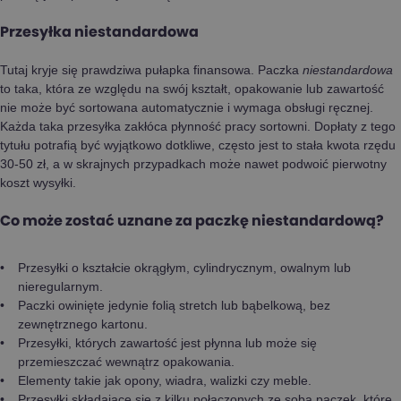
Przesyłka niestandardowa
Tutaj kryje się prawdziwa pułapka finansowa. Paczka
niestandardowa
to taka, która ze względu na swój kształt, opakowanie lub zawartość
nie może być sortowana automatycznie i wymaga obsługi ręcznej.
Każda taka przesyłka zakłóca płynność pracy sortowni. Dopłaty z tego
tytułu potrafią być wyjątkowo dotkliwe, często jest to stała kwota rzędu
30-50 zł, a w skrajnych przypadkach może nawet podwoić pierwotny
koszt wysyłki.
Co może zostać uznane za paczkę niestandardową?
Przesyłki o kształcie okrągłym, cylindrycznym, owalnym lub
nieregularnym.
Paczki owinięte jedynie folią stretch lub bąbelkową, bez
zewnętrznego kartonu.
Przesyłki, których zawartość jest płynna lub może się
przemieszczać wewnątrz opakowania.
Elementy takie jak opony, wiadra, walizki czy meble.
Przesyłki składające się z kilku połączonych ze sobą paczek, które