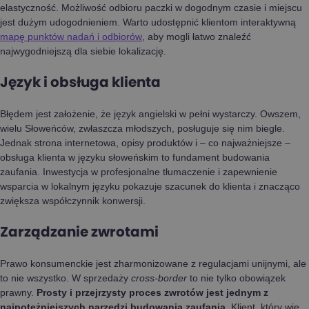
elastyczność. Możliwość odbioru paczki w dogodnym czasie i miejscu
jest dużym udogodnieniem. Warto udostępnić klientom interaktywną
mapę punktów nadań i odbiorów
, aby mogli łatwo znaleźć
najwygodniejszą dla siebie lokalizację.
Język i obsługa klienta
Błędem jest założenie, że język angielski w pełni wystarczy. Owszem,
wielu Słoweńców, zwłaszcza młodszych, posługuje się nim biegle.
Jednak strona internetowa, opisy produktów i – co najważniejsze –
obsługa klienta w języku słoweńskim to fundament budowania
zaufania. Inwestycja w profesjonalne tłumaczenie i zapewnienie
wsparcia w lokalnym języku pokazuje szacunek do klienta i znacząco
zwiększa współczynnik konwersji.
Zarządzanie zwrotami
Prawo konsumenckie jest zharmonizowane z regulacjami unijnymi, ale
to nie wszystko. W sprzedaży
cross-border
to nie tylko obowiązek
prawny.
Prosty i przejrzysty proces zwrotów jest jednym z
najpotężniejszych narzędzi budowania zaufania.
Klient, który wie,