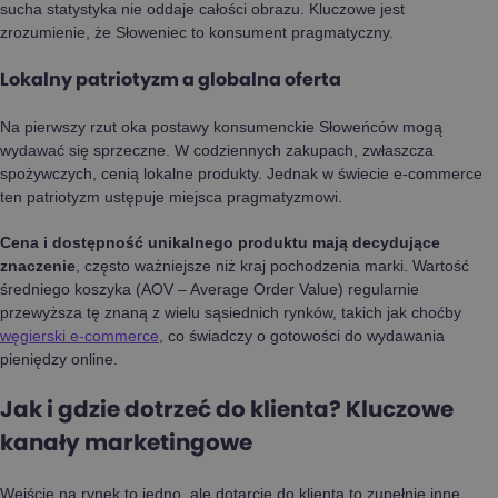
sucha statystyka nie oddaje całości obrazu. Kluczowe jest
zrozumienie, że Słoweniec to konsument pragmatyczny.
Lokalny patriotyzm a globalna oferta
Na pierwszy rzut oka postawy konsumenckie Słoweńców mogą
wydawać się sprzeczne. W codziennych zakupach, zwłaszcza
spożywczych, cenią lokalne produkty. Jednak w świecie e-commerce
ten patriotyzm ustępuje miejsca pragmatyzmowi.
Cena i dostępność unikalnego produktu mają decydujące
znaczenie
, często ważniejsze niż kraj pochodzenia marki. Wartość
średniego koszyka (AOV – Average Order Value) regularnie
przewyższa tę znaną z wielu sąsiednich rynków, takich jak choćby
węgierski e-commerce
, co świadczy o gotowości do wydawania
pieniędzy online.
Jak i gdzie dotrzeć do klienta? Kluczowe
kanały marketingowe
Wejście na rynek to jedno, ale dotarcie do klienta to zupełnie inne