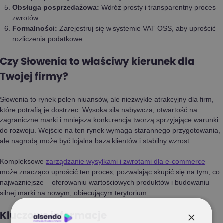
Obsługa posprzedażowa:
Wdróż prosty i transparentny proces
zwrotów.
Formalności:
Zarejestruj się w systemie VAT OSS, aby uprościć
rozliczenia podatkowe.
Czy Słowenia to właściwy kierunek dla
Twojej firmy?
Słowenia to rynek pełen niuansów, ale niezwykle atrakcyjny dla firm,
które potrafią je dostrzec. Wysoka siła nabywcza, otwartość na
zagraniczne marki i mniejsza konkurencja tworzą sprzyjające warunki
do rozwoju. Wejście na ten rynek wymaga starannego przygotowania,
ale nagrodą może być lojalna baza klientów i stabilny wzrost.
Kompleksowe
zarządzanie wysyłkami i zwrotami dla e-commerce
może znacząco uprościć ten proces, pozwalając skupić się na tym, co
najważniejsze – oferowaniu wartościowych produktów i budowaniu
silnej marki na nowym, obiecującym terytorium.
×
Kluczowe informacje