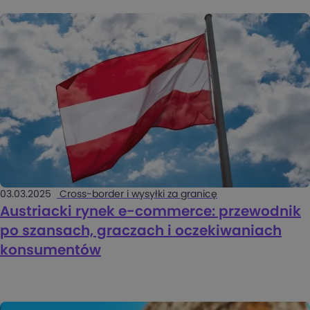
03.03.2025
Cross-border i wysyłki za granicę
Austriacki rynek e-commerce: przewodnik
po szansach, graczach i oczekiwaniach
konsumentów