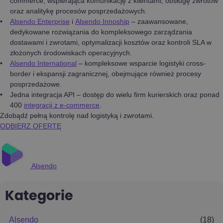
commerce, wspierająca komunikację z klientami, obsługę zwrotów
oraz analitykę procesów posprzedażowych.
Alsendo Enterprise
i
Alsendo Innoship
– zaawansowane,
dedykowane rozwiązania do kompleksowego zarządzania
dostawami i zwrotami, optymalizacji kosztów oraz kontroli SLA w
złożonych środowiskach operacyjnych.
Alsendo International
– kompleksowe wsparcie logistyki cross-
border i ekspansji zagranicznej, obejmujące również procesy
posprzedażowe.
Jedna integracja API – dostęp do wielu firm kurierskich oraz ponad
400
integracji z e-commerce
.
Zdobądź pełną kontrolę nad logistyką i zwrotami.
ODBIERZ OFERTĘ
Alsendo
Kategorie
Alsendo
(18)