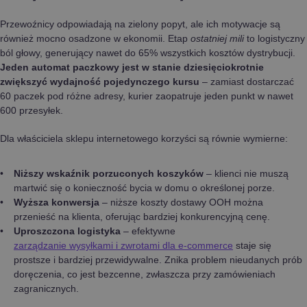
Przewoźnicy odpowiadają na zielony popyt, ale ich motywacje są
również mocno osadzone w ekonomii. Etap
ostatniej mili
to logistyczny
ból głowy, generujący nawet do 65% wszystkich kosztów dystrybucji.
Jeden automat paczkowy jest w stanie dziesięciokrotnie
zwiększyć wydajność pojedynczego kursu
– zamiast dostarczać
60 paczek pod różne adresy, kurier zaopatruje jeden punkt w nawet
600 przesyłek.
Dla właściciela sklepu internetowego korzyści są równie wymierne:
Niższy wskaźnik porzuconych koszyków
– klienci nie muszą
martwić się o konieczność bycia w domu o określonej porze.
Wyższa konwersja
– niższe koszty dostawy OOH można
przenieść na klienta, oferując bardziej konkurencyjną cenę.
Uproszczona logistyka
– efektywne
zarządzanie wysyłkami i zwrotami dla e-commerce
staje się
prostsze i bardziej przewidywalne. Znika problem nieudanych prób
doręczenia, co jest bezcenne, zwłaszcza przy zamówieniach
zagranicznych.