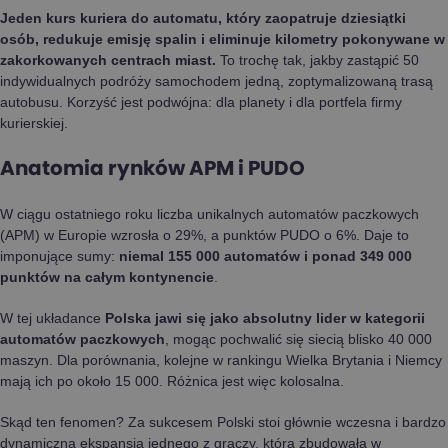
Jeden kurs kuriera do automatu, który zaopatruje dziesiątki
osób, redukuje emisję spalin i eliminuje kilometry pokonywane w
zakorkowanych centrach miast.
To trochę tak, jakby zastąpić 50
indywidualnych podróży samochodem jedną, zoptymalizowaną trasą
autobusu. Korzyść jest podwójna: dla planety i dla portfela firmy
kurierskiej.
Anatomia rynków APM i PUDO
W ciągu ostatniego roku liczba unikalnych automatów paczkowych
(APM) w Europie wzrosła o 29%, a punktów PUDO o 6%. Daje to
imponujące sumy:
niemal 155 000 automatów i ponad 349 000
punktów na całym kontynencie
.
W tej układance
Polska jawi się jako absolutny lider w kategorii
automatów paczkowych
, mogąc pochwalić się siecią blisko 40 000
maszyn. Dla porównania, kolejne w rankingu Wielka Brytania i Niemcy
mają ich po około 15 000. Różnica jest więc kolosalna.
Skąd ten fenomen? Za sukcesem Polski stoi głównie wczesna i bardzo
dynamiczna ekspansja jednego z graczy, która zbudowała w