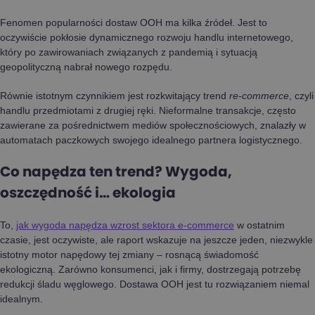
Fenomen popularności dostaw OOH ma kilka źródeł. Jest to
oczywiście pokłosie dynamicznego rozwoju handlu internetowego,
który po zawirowaniach związanych z pandemią i sytuacją
geopolityczną nabrał nowego rozpędu.
Równie istotnym czynnikiem jest rozkwitający trend
re-commerce
, czyli
handlu przedmiotami z drugiej ręki. Nieformalne transakcje, często
zawierane za pośrednictwem mediów społecznościowych, znalazły w
automatach paczkowych swojego idealnego partnera logistycznego.
Co napędza ten trend? Wygoda,
oszczędność i… ekologia
To,
jak wygoda napędza wzrost sektora e-commerce
w ostatnim
czasie, jest oczywiste, ale raport wskazuje na jeszcze jeden, niezwykle
istotny motor napędowy tej zmiany – rosnącą świadomość
ekologiczną. Zarówno konsumenci, jak i firmy, dostrzegają potrzebę
redukcji śladu węglowego. Dostawa OOH jest tu rozwiązaniem niemal
idealnym.