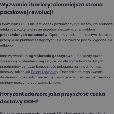
Wyzwania i bariery: ciemniejsza strona
paczkowej rewolucji
Obraz rynku OOH nie jest jednak pozbawiony rys. Każdy, kto próbował
odebrać paczkę w okresie przedświątecznym, zna problem
przepełnionych automatów
. Operatorzy radzą sobie z tym, kierując
przesyłki do punktów zastępczych, ale nie zawsze jest to wygodne dla
odbiorcy.
Inne wyzwania to
ograniczenia gabarytowe
– nie każdy towar
zmieści się w standardowej skrytce, co dla sprzedawców dużych
przedmiotów oznacza konieczność polegania na innych formach
dostawy, takich jak
Palety i półpalety
. Dochodzą do tego kwestie
dostępności dla osób z niepełnosprawnościami oraz bezpieczeństwa i
ochrony maszyn przed wandalizmem.
Horyzont zdarzeń: jaka przyszłość czeka
dostawy OOH?
Wszystko wskazuje na to, że rynek OOH będzie rósł w siłę. Eksperci