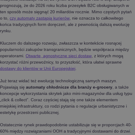
prognozują, że do 2026 roku liczba przesyłek B2C obsługiwanych w
ten sposób może sięgnąć 20 miliardów rocznie. Mimo częstych pytań
o to,
czy automaty zastąpią kurierów
, nie oznacza to całkowitego
końca tradycyjnych form doręczeń, ale z pewnością dalszą ewolucję
rynku.
Kluczem do dalszego rozwoju, zwłaszcza w kontekście rosnącej
popularności zakupów transgranicznych, będzie współpraca między
operatorami.
Otwarte, agnostyczne sieci dostaw
, z których mogą
korzystać różni przewoźnicy, to przyszłość, która ułatwi sprawne
dostawy do klientów w Unii Europejskiej
.
Już teraz widać też ewolucję technologiczną samych maszyn.
Pojawiają się
automaty chłodnicze dla branży e-grocery
, a także
koncepcje wykorzystania skrytek jako mini-magazynów dla usług typu
„click & collect”. Coraz częściej stają się one także elementem
miejskiej infrastruktury, co rodzi pytania o regulacje urbanistyczne i
estetykę przestrzeni publicznej.
Ostatecznie rynek prawdopodobnie ustabilizuje się w proporcjach 40-
60% między rozwiązaniami OOH a tradycyjnymi dostawami do drzwi.