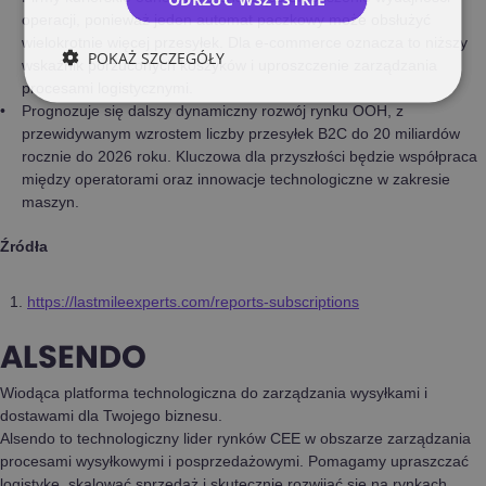
operacji, ponieważ jeden automat paczkowy może obsłużyć
wielokrotnie więcej przesyłek. Dla e-commerce oznacza to niższy
POKAŻ SZCZEGÓŁY
wskaźnik porzuconych koszyków i uproszczenie zarządzania
procesami logistycznymi.
Prognozuje się dalszy dynamiczny rozwój rynku OOH, z
przewidywanym wzrostem liczby przesyłek B2C do 20 miliardów
rocznie do 2026 roku. Kluczowa dla przyszłości będzie współpraca
między operatorami oraz innowacje technologiczne w zakresie
maszyn.
Źródła
https://lastmileexperts.com/reports-subscriptions
ALSENDO
Wiodąca platforma technologiczna do zarządzania wysyłkami i
dostawami dla Twojego biznesu.
Alsendo to technologiczny lider rynków CEE w obszarze zarządzania
procesami wysyłkowymi i posprzedażowymi. Pomagamy upraszczać
logistykę, skalować sprzedaż i skutecznie rozwijać się na rynkach