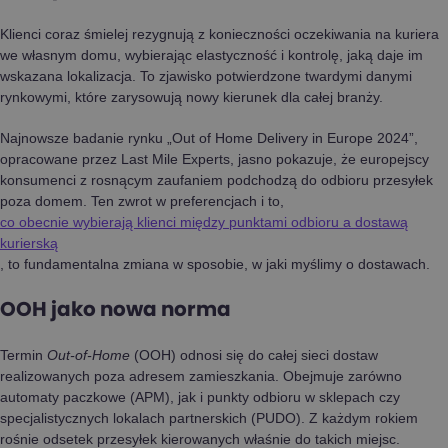
Klienci coraz śmielej rezygnują z konieczności oczekiwania na kuriera
we własnym domu, wybierając elastyczność i kontrolę, jaką daje im
wskazana lokalizacja. To zjawisko potwierdzone twardymi danymi
rynkowymi, które zarysowują nowy kierunek dla całej branży.
Najnowsze badanie rynku „Out of Home Delivery in Europe 2024”,
opracowane przez Last Mile Experts, jasno pokazuje, że europejscy
konsumenci z rosnącym zaufaniem podchodzą do odbioru przesyłek
poza domem. Ten zwrot w preferencjach i to,
co obecnie wybierają klienci między punktami odbioru a dostawą
kurierską
, to fundamentalna zmiana w sposobie, w jaki myślimy o dostawach.
OOH jako nowa norma
Termin
Out-of-Home
(OOH) odnosi się do całej sieci dostaw
realizowanych poza adresem zamieszkania. Obejmuje zarówno
automaty paczkowe (APM), jak i punkty odbioru w sklepach czy
specjalistycznych lokalach partnerskich (PUDO). Z każdym rokiem
rośnie odsetek przesyłek kierowanych właśnie do takich miejsc.