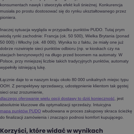
konsumentach nawyk i stworzyła efekt kuli śnieżnej. Konkurencja
musiała po prostu dostosować się do rynku ukształtowanego przez
pioniera.
Inaczej sytuacja wygląda w przypadku punktów PUDO. Tutaj prym
wiodą rynki zachodnie: Francja (ok. 50 500), Wielka Brytania (ponad
50 000) i Włochy (ok. 48 000). Wynika to z faktu, że miały one już
dobrze rozwinięte sieci punktów odbioru (np. w kioskach czy na
stacjach benzynowych) na długo przed boomem na automaty. W
Polsce, przy mniejszej liczbie takich tradycyjnych punktów, automaty
wypełniły istniejącą lukę.
Łącznie daje to w naszym kraju około 80 000 unikalnych miejsc typu
OOH. Z perspektywy sprzedawcy, udostępnienie klientom tak gęstej
sieci oraz zrozumienie,
dlaczego oferowanie wielu opcji dostawy to dziś konieczność
, jest
absolutnie kluczowe dla optymalizacji sprzedaży. Intuicyjna
mapa punktów PUDO
wbudowana w proces zakupowy skraca ścieżkę
do finalizacji zamówienia i znacząco podnosi komfort kupującego.
Korzyści, które widać w wynikach