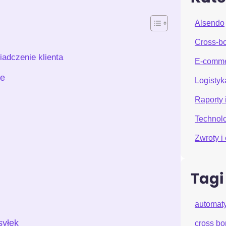
Alsendo
Cross-bo
iadczenie klienta
E-comm
ce
Logistyka
Raporty 
Technolo
Zwroty 
Tagi
automat
syłek
cross bo