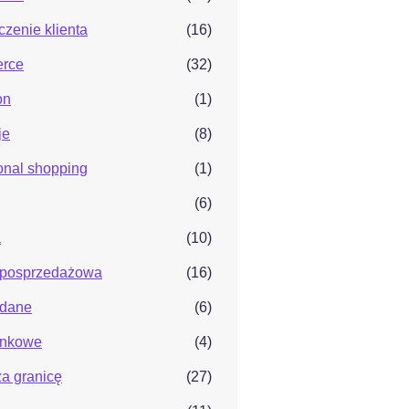
zenie klienta
(16)
rce
(32)
on
(1)
je
(8)
ional shopping
(1)
(6)
a
(10)
 posprzedażowa
(16)
i dane
(6)
ynkowe
(4)
za granicę
(27)