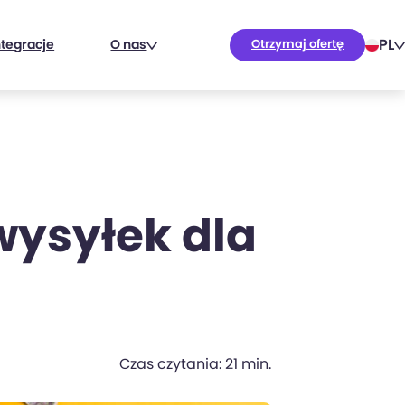
PL
ntegracje
O nas
Otrzymaj ofertę
wysyłek dla
Czas czytania: 21 min.