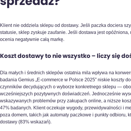
sprzedaż?
Klient nie oddziela sklepu od dostawy. Jeśli paczka dociera s
statusie, sklep zyskuje zaufanie. Jeśli dostawa jest opóźniona,
ocenia negatywnie całą markę.
Koszt dostawy to nie wszystko – liczy się d
Dla małych i średnich sklepów ostatnia mila wpływa na konwers
badania Gemius „E-commerce w Polsce 2025” niskie koszty dos
czynników decydujących o wyborze konkretnego sklepu — obok
wcześniejszych pozytywnych doświadczeń. Jednocześnie wysok
wskazywanych problemów przy zakupach online, a niższe kosz
47% badanych. Klient oczekuje wygody, przewidywalności i me
poza domem, takich jak automaty paczkowe i punkty odbioru, k
dostawy (83% wskazań).