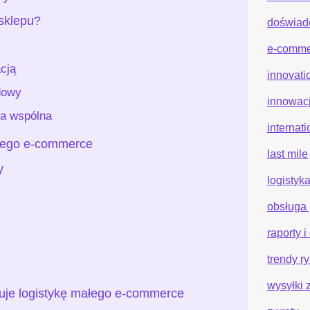
sklepu?
doświadc
e-comme
cją
innovati
ydowy
innowac
wa wspólna
internat
ałego e-commerce
last mile
y
logistyk
obsługa
raporty 
trendy r
wysyłki 
kuje logistykę małego e-commerce