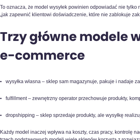
To oznacza, że model wysyłek powinien odpowiadać nie tylko na 
„jak zapewnić klientowi doświadczenie, które nie zablokuje za
Trzy główne modele 
e-commerce
• wysyłka własna – sklep sam magazynuje, pakuje i nadaje z
• fulfillment – zewnętrzny operator przechowuje produkty, kom
• dropshipping – sklep sprzedaje produkty, ale wysyłkę realiz
Każdy model inaczej wpływa na koszty, czas pracy, kontrolę na
trzech podstawowych modeli wiele sklepów korzysta z rozwiąza