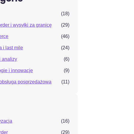
(18)
rder i wysyłki za granicę
(29)
erce
(46)
 i last mile
(24)
i analizy
(6)
gie i innowacje
(9)
i obsługa posprzedażowa
(11)
yzacja
(16)
rder
(29)