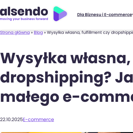
Dla Biznesu i E-commerce
Strona główna
»
Blog
»
Wysyłka własna, fulfillment czy dropshi
Wysyłka własna, 
dropshipping? J
małego e-comm
22.10.2025
E-commerce