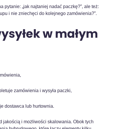
pytanie: „jak najtaniej nadać paczkę?”, ale też:
kupu i nie zniechęci do kolejnego zamówienia?”.
wysyłek w małym
amówienia,
pletuje zamówienia i wysyła paczki,
uje dostawca lub hurtownia.
d jakością i możliwości skalowania. Obok tych
nia hybrydowego, które łączy elementy kilku