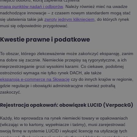
mapa punktów nadań i odbiorów
. Należy również mieć na uwadze
nadchodzące innowacje – z czasem nowym standardem mogą stać
się ułatwienia takie jak
zwroty jednym kliknięciem
, do których rynek
musi się odpowiednio przygotować.
Kwestie prawne i podatkowe
To obszar, którego zlekceważenie może zakończyć ekspansję, zanim
na dobre się zacznie. Niemieckie przepisy są rygorystyczne, a ich
nieprzestrzeganie grozi wysokimi karami. Co ciekawe, podobnej
ostrożności wymaga nie tylko rynek DACH, ale także
ekspansja e-commerce na Słowację
czy do innych krajów w regionie,
gdzie regulacje i obowiązki administracyjne również potrafią
zaskoczyć.
Rejestracja opakowań: obowiązek LUCID (VerpackG)
Każdy, kto wprowadza na rynek niemiecki towary w opakowaniach
(wliczając w to kartony, wypełniacze i taśmy), musi zarejestrować
swoją firmę w systemie LUCID i wykupić licencję na utylizację tych