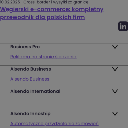
10.02.2025
Cross-border i wysyłki za granicę
Węgierski e-commerce: kompletny
przewodnik dla polskich firm
Business Pro
Reklama na stronie śledzenia
Alsendo Business
Mapa punktów
Alsendo Business
Zwroty
Alsendo International
Przesyłki krajowe
Pakiety
Palety i półpalety
FAQ
Alsendo Innoship
Przesyłki transgraniczne
Zaloguj się
Automatyczne przydzielanie zamówień