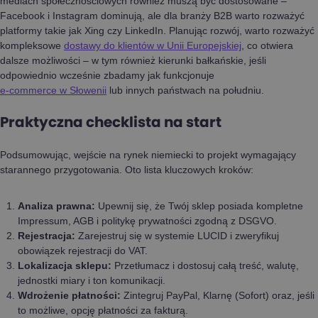
mediach społecznościowych również muszą być dostosowane –
Facebook i Instagram dominują, ale dla branży B2B warto rozważyć
platformy takie jak Xing czy LinkedIn. Planując rozwój, warto rozważyć
kompleksowe
dostawy do klientów w Unii Europejskiej
, co otwiera
dalsze możliwości – w tym również kierunki bałkańskie, jeśli
odpowiednio wcześnie zbadamy jak funkcjonuje
e-commerce w Słowenii
lub innych państwach na południu.
Praktyczna checklista na start
Podsumowując, wejście na rynek niemiecki to projekt wymagający
starannego przygotowania. Oto lista kluczowych kroków:
Analiza prawna:
Upewnij się, że Twój sklep posiada kompletne
Impressum, AGB i politykę prywatności zgodną z DSGVO.
Rejestracja:
Zarejestruj się w systemie LUCID i zweryfikuj
obowiązek rejestracji do VAT.
Lokalizacja sklepu:
Przetłumacz i dostosuj całą treść, walutę,
jednostki miary i ton komunikacji.
Wdrożenie płatności:
Zintegruj PayPal, Klarnę (Sofort) oraz, jeśli
to możliwe, opcję płatności za fakturą.