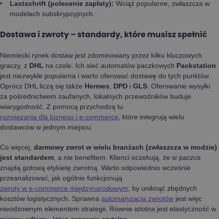
Lastschrift (polecenie zapłaty):
Wciąż popularne, zwłaszcza w
modelach subskrypcyjnych.
Dostawa i zwroty – standardy, które musisz spełnić
Niemiecki rynek dostaw jest zdominowany przez kilku kluczowych
graczy, z
DHL
na czele. Ich sieć automatów paczkowych
Packstation
jest niezwykle popularna i warto oferować dostawę do tych punktów.
Oprócz DHL liczą się także
Hermes
,
DPD
i
GLS
. Oferowanie wysyłki
za pośrednictwem zaufanych, lokalnych przewoźników buduje
wiarygodność. Z pomocą przychodzą tu
rozwiązania dla biznesu i e-commerce
, które integrują wielu
dostawców w jednym miejscu.
Co więcej,
darmowy zwrot w wielu branżach (zwłaszcza w modzie)
jest standardem
, a nie benefitem. Klienci oczekują, że w paczce
znajdą gotową etykietę zwrotną. Warto odpowiednio wcześnie
przeanalizować, jak ogólnie funkcjonują
zwroty w e-commerce międzynarodowym
, by uniknąć zbędnych
kosztów logistycznych. Sprawna
automatyzacja zwrotów
jest więc
nieodzownym elementem strategii. Równie istotna jest elastyczność w
miejscu odbioru, którą zapewnia czytelna