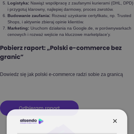
Logistyka:
Nawiąż współpracę z zaufanymi kurierami (DHL, DPD)
i przygotuj klarowny, najlepiej darmowy, proces zwrotów.
Budowanie zaufania:
Rozważ uzyskanie certyfikatu, np. Trusted
Shops, i aktywnie zbieraj opinie klientów.
Marketing:
Uruchom działania na Google.de, w porównywarkach
cenowych i rozważ wejście na kluczowe marketplace’y.
Pobierz raport: „Polski e-commerce bez
granic”
Dowiedz się jak polski e-commerce radzi sobie za granicą
Odbieram raport
×