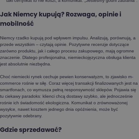
taki certyfikat to nie koszt, a komunikat: „Jesteśmy godni zaufania”.
Jak Niemcy kupują? Rozwaga, opinie i
mobilność
Niemcy rzadko kupują pod wpływem impulsu. Analizują, porównują, a
przede wszystkim – czytają opinie. Pozytywne recenzje dotyczące
zarówno produktu, jak i całego procesu zakupowego, mają ogromne
znaczenie. Dlatego profesjonalna, niemieckojęzyczna obsługa klienta
jest absolutnie niezbędna.
Choć niemiecki rynek cechuje pewien konserwatyzm, to zjawisko m-
commerce rośnie w siłę. Coraz więcej transakcji finalizowanych jest na
smartfonach, co wymusza pełną responsywność sklepów. Pojawia się
tu ciekawy paradoks: klienci chcą dostawy szybko, ale jednocześnie
rośnie ich świadomość ekologiczna. Komunikat o zrównoważonej
wysyłce, nawet kosztem jednego dnia opóźnienia, może być
pozytywnie odebrany.
Gdzie sprzedawać?