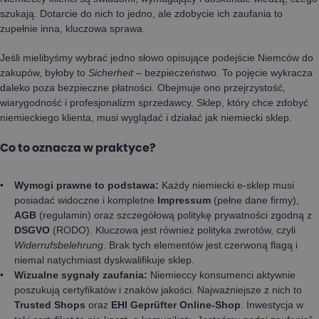
szukają. Dotarcie do nich to jedno, ale zdobycie ich zaufania to
zupełnie inna, kluczowa sprawa.
Jeśli mielibyśmy wybrać jedno słowo opisujące podejście Niemców do
zakupów, byłoby to
Sicherheit
– bezpieczeństwo. To pojęcie wykracza
daleko poza bezpieczne płatności. Obejmuje ono przejrzystość,
wiarygodność i profesjonalizm sprzedawcy. Sklep, który chce zdobyć
niemieckiego klienta, musi wyglądać i działać jak niemiecki sklep.
Co to oznacza w praktyce?
Wymogi prawne to podstawa:
Każdy niemiecki e-sklep musi
posiadać widoczne i kompletne
Impressum
(pełne dane firmy),
AGB
(regulamin) oraz szczegółową politykę prywatności zgodną z
DSGVO
(RODO). Kluczowa jest również polityka zwrotów, czyli
Widerrufsbelehrung
. Brak tych elementów jest czerwoną flagą i
niemal natychmiast dyskwalifikuje sklep.
Wizualne sygnały zaufania:
Niemieccy konsumenci aktywnie
poszukują certyfikatów i znaków jakości. Najważniejsze z nich to
Trusted Shops
oraz
EHI Geprüfter Online-Shop
. Inwestycja w