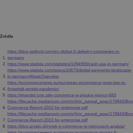
Źródła
https://blog.getbyrd.com/en-gb/top-5-delivery-companies-in-
germany
https://www.statista.com/statistics/1094959/cash-use-in-germany
https://www.statista.com/topics/10670/digital-payments-landscape-
in-germany/#topicOverview
https://ecommercenews.eu/european-ecommerce-grew-two-to-
threefold-amidst-pandemic/
https://ehandel.com.pl/e-commerce-w-pigulce-niemcy,683
https://filecache.mediaroom.com/mr5mr_paypal_apac/178843/Bord
Commerce-Report-2022-for-enterprise.pdf
https://filecache.mediaroom.com/mr5mr_paypal_apac/178843/Bord
Commerce-Report-2022-for-enterprise.pdf
https://blog.arvato.pl/rynek-e-commerce-w-niemczech-analiza/
https://ecommercenews.eu/german-ecommerce-shrinks-5-