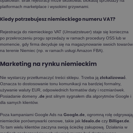
opakowań. Brak rejestracji może skutkować blokadą sprzedaży na
platformach marketplace i wysokimi grzywnami.
Kiedy potrzebujesz niemieckiego numeru VAT?
Rejestracja do niemieckiego VAT (
Umsatzsteuer
) staje się konieczna
po przekroczeniu progu sprzedaży w ramach procedury OSS lub w
momencie, gdy firma decyduje się na magazynowanie swoich towarów
na terenie Niemiec (np. w ramach usługi Amazon FBA).
Marketing na rynku niemieckim
Nie wystarczy przetłumaczyć treści sklepu. Trzeba ją
zlokalizować
.
Oznacza to dostosowanie tonu komunikacji na bardziej formalny,
używanie waluty EUR, odpowiednich formatów daty i rozmiarówek.
Posiadanie domeny
.de
jest silnym sygnałem dla algorytmów Google i
dla samych klientów.
Poza kampaniami Google Ads na
Google.de
, ogromną rolę odgrywają
niemieckie porównywarki cenowe, takie jak
Idealo.de
czy
Billiger.de
.
To tam wielu klientów zaczyna swoją ścieżkę zakupową. Działania w