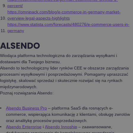
percent/
https://omnipack.com/blog/e-commerce-in-germany-market-
overview-legal-aspects-highlights
https://www.statista.com/forecasts/480276/e-commerce-users-in-
germany
ALSENDO
Wiodąca platforma technologiczna do zarządzania wysyłkami i
dostawami dla Twojego biznesu.
Alsendo to technologiczny lider rynków CEE w obszarze zarządzania
procesami wysyłkowymi i posprzedażowymi. Pomagamy upraszczać
logistykę, skalować sprzedaż i skutecznie rozwijać się na rynkach
międzynarodowych.
Poznaj rozwiązania Alsendo:
Alsendo Business Pro
– platforma SaaS dla rosnących e-
commerce, wspierająca komunikację z klientami, obsługę zwrotów
oraz analitykę procesów posprzedażowych.
Alsendo Enterprise
i
Alsendo Innoship
– zaawansowane,
dedykowane rozwiązania do kompleksowego zarządzania