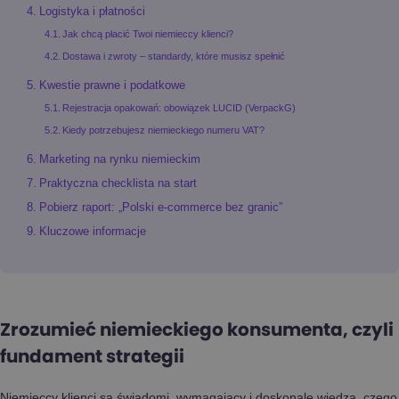
Logistyka i płatności
Jak chcą płacić Twoi niemieccy klienci?
Dostawa i zwroty – standardy, które musisz spełnić
Kwestie prawne i podatkowe
Rejestracja opakowań: obowiązek LUCID (VerpackG)
Kiedy potrzebujesz niemieckiego numeru VAT?
Marketing na rynku niemieckim
Praktyczna checklista na start
Pobierz raport: „Polski e-commerce bez granic”
Kluczowe informacje
Zrozumieć niemieckiego konsumenta, czyli
fundament strategii
Niemieccy klienci są świadomi, wymagający i doskonale wiedzą, czego